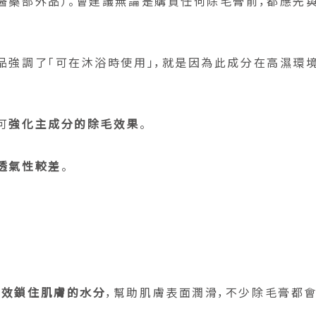
醫藥部外品）。會建議無論是購買任何除毛膏前，都應先
品強調了「可在沐浴時使用」，就是因為此成分在高濕環
可
強化主成分的除毛效果
。
透氣性較差
。
有效鎖住肌膚的水分
，幫助肌膚表面潤滑，不少除毛膏都