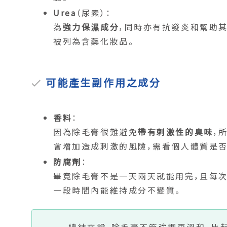
Urea
（尿素）：
為
強力保濕成分
，同時亦有抗發炎和幫助其
被列為含藥化妝品。
可能產生副作用之成分
香料
：
因為除毛膏很難避免
帶有刺激性的臭味
，
會增加造成刺激的風險，需看個人體質是否
防腐劑
：
畢竟除毛膏不是一天兩天就能用完，且每次
一段時間內能維持成分不變質。
總結來說，除毛膏不管強調再溫和，比