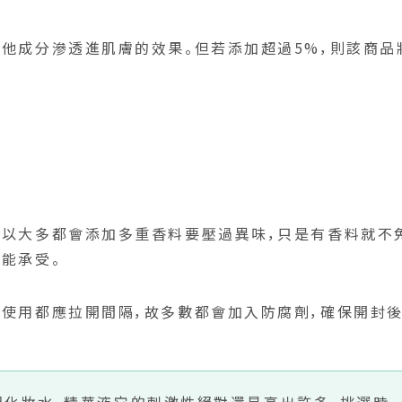
他成分滲透進肌膚的效果。但若添加超過5%，則該商品
所以大多都會添加多重香料要壓過異味，只是有香料就不
能承受。
使用都應拉開間隔，故多數都會加入防腐劑，確保開封
起化妝水、精華液它的刺激性絕對還是高出許多，挑選時