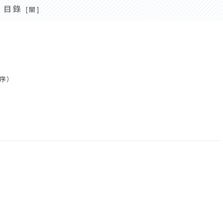
目錄
序）