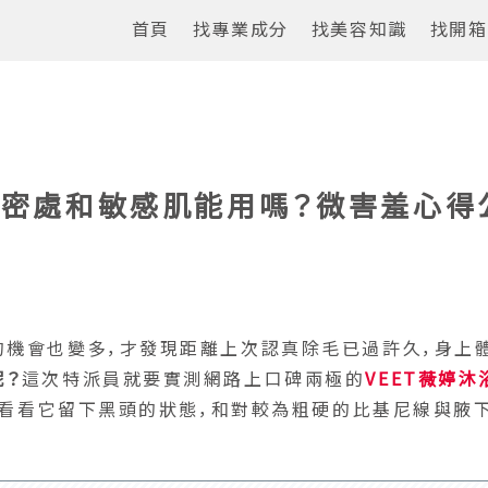
首頁
找專業成分
找美容知識
找開箱
私密處和敏感肌能用嗎？微害羞心得
的機會也變多，才發現距離上次認真除毛已過許久，身上
呢？
這次特派員就要實測網路上口碑兩極的
VEET薇婷沐
毛膏）看看它留下黑頭的狀態，和對較為粗硬的比基尼線與腋