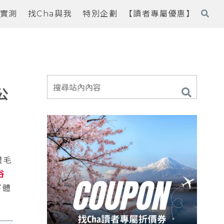
實測
找Cha與我
特別企劃
【讀者專屬優惠】
公
體毛
浴
下體