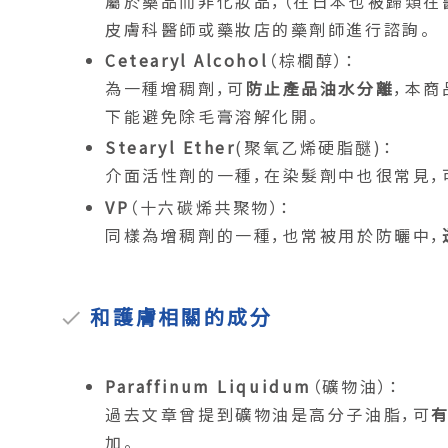
屬於藥品而非化妝品，（在日本也被歸類在
皮膚科醫師或藥妝店的藥劑師進行諮詢。
Cetearyl Alcohol
（棕櫚醇）：
為一種增稠劑，可
防止產品油水分離
，本商
下能避免除毛膏溶解化開。
Stearyl Ether
(聚氧乙烯硬脂醚)：
介面活性劑的一種，在染髮劑中也很常見，
VP
（十六碳烯共聚物）：
同樣為增稠劑的一種，也常被用於防曬中，
和護膚相關的成分
Paraffinum Liquidum
（礦物油）：
過去文章曾提到礦物油是高分子油脂，可
加。