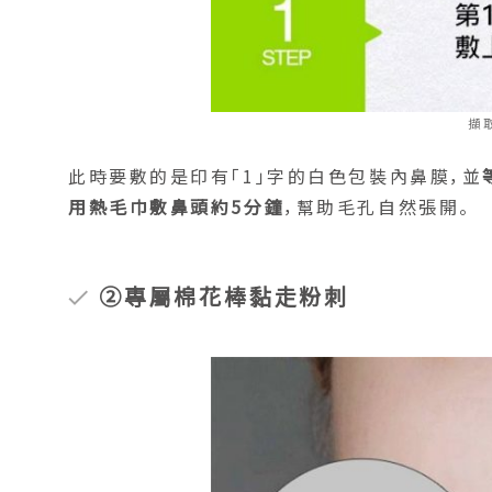
擷
此時要敷的是印有「1」字的白色包裝內鼻膜，並
用熱毛巾敷鼻頭約5分鐘
，幫助毛孔自然張開。
②專屬棉花棒黏走粉刺