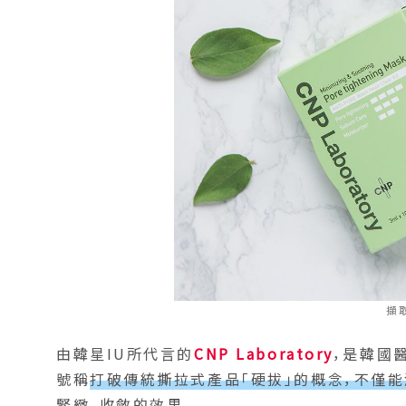
擷
由韓星IU所代言的
CNP Laboratory
，是韓國
號稱
打破傳統撕拉式產品「硬拔」的概念，不僅
緊緻、收斂的效果。