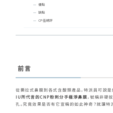
優點
缺點
CP值總評
前言
從撕拉式鼻膜到各式含酸類產品，特派員可說是
IU所代言的CNP粉刺分手極淨鼻膜
，號稱非硬
孔。究竟效果是否有它宣稱的如此神奇？就讓特