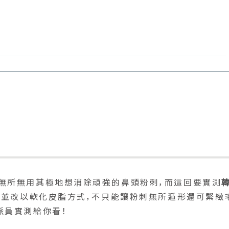
無所無用其極地想消除頑強的鼻頭粉刺，而這回要實測
拔並改以軟化皮脂方式，不只能讓粉刺無所遁形還可緊緻
派員實測給你看！