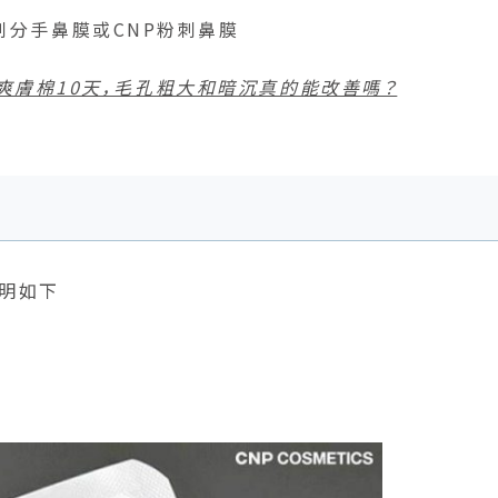
刺分手鼻膜或CNP粉刺鼻膜
O毛孔爽膚棉10天，毛孔粗大和暗沉真的能改善嗎？
說明如下