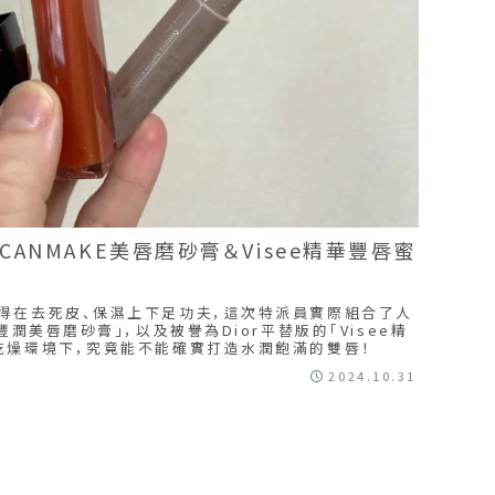
ANMAKE美唇磨砂膏＆Visee精華豐唇蜜
得在去死皮、保濕上下足功夫，這次特派員實際組合了人
豐潤美唇磨砂膏」，以及被譽為Dior平替版的「Visee精
乾燥環境下，究竟能不能確實打造水潤飽滿的雙唇！
2024.10.31