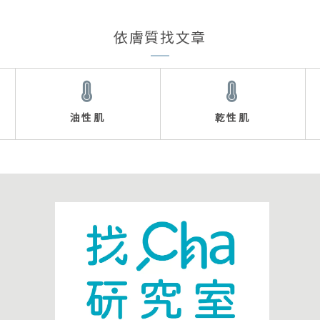
依膚質找文章
油性肌
乾性肌