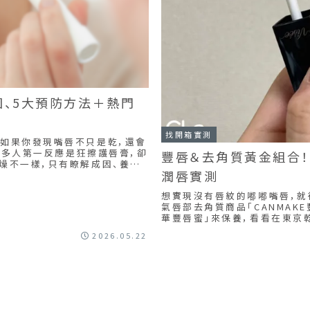
、5大預防方法＋熱門
找開箱實測
如果你發現嘴唇不只是乾，還會
很多人第一反應是狂擦護唇膏，卻
豐唇＆去角質黃金組合！C
燥不一樣，只有瞭解成因、養成
潤唇實測
康！
想實現沒有唇紋的嘟嘟嘴唇，就
氣唇部去角質商品「CANMAKE
華豐唇蜜」來保養，看看在東京
2026.05.22