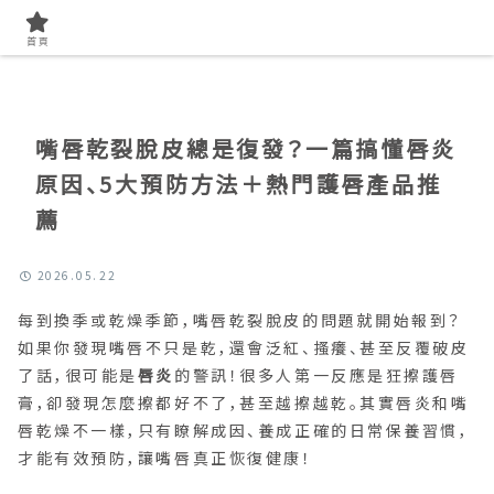
首頁
找美容知識
首頁
嘴唇乾裂脫皮總是復發？一篇搞懂唇炎
原因、5大預防方法＋熱門護唇產品推
薦
2026.05.22
每到換季或乾燥季節，嘴唇乾裂脫皮的問題就開始報到？
如果你發現嘴唇不只是乾，還會泛紅、搔癢、甚至反覆破皮
了話，很可能是
唇炎
的警訊！很多人第一反應是狂擦護唇
膏，卻發現怎麼擦都好不了，甚至越擦越乾。其實唇炎和嘴
唇乾燥不一樣，只有瞭解成因、養成正確的日常保養習慣，
才能有效預防，讓嘴唇真正恢復健康！