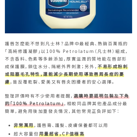
護唇怎麼能不想到凡士林？品牌中最經典、熱銷百萬瓶的
「高純修護凝膠」以100% Petrolatum（凡士林）組成，
不含香料、色素等多餘添加，厚實滋潤的質地能在唇部形
成保護膜，鎖住水分、隔絕外界刺激；另外，
不易形成粉刺
或阻塞毛孔特性，還能減少長期使用導致唇周長痘的憂
慮
，是反覆乾裂、愛美又有唇炎困擾者的安心選擇。
整理評價時有不少使用者提醒，
選購時要認明包裝左下角
的「100% Petrolatum」
，相較同品牌其他產品成分最
簡單，避免用後加重發炎情況，其他常見正負評如下：
非常萬用
，護唇膏、護髮、皮膚保養都可以用
超大容量但
用量超省，CP值極高