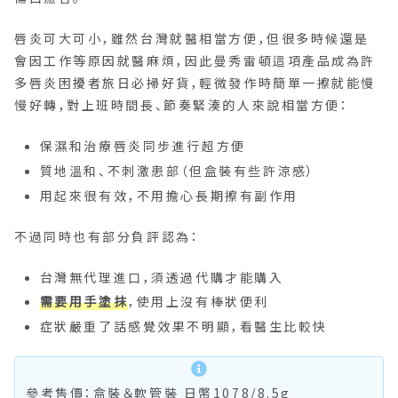
唇炎可大可小，雖然台灣就醫相當方便，但很多時候還是
會因工作等原因就醫麻煩，因此曼秀雷頓這項產品成為許
多唇炎困擾者旅日必掃好貨，輕微發作時簡單一擦就能慢
慢好轉，對上班時間長、節奏緊湊的人來說相當方便：
保濕和治療唇炎同步進行超方便
質地溫和、不刺激患部（但盒裝有些許涼感）
用起來很有效，不用擔心長期擦有副作用
不過同時也有部分負評認為：
台灣無代理進口，須透過代購才能購入
需要用手塗抹
，使用上沒有棒狀便利
症狀嚴重了話感覺效果不明顯，看醫生比較快
參考售價：盒裝＆軟管裝 日幣1078/8.5g