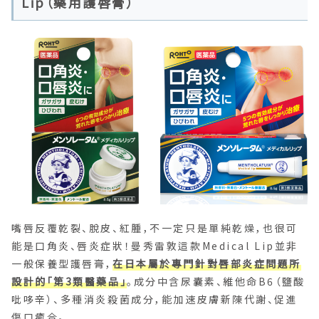
Lip（藥用護唇膏）
嘴唇反覆乾裂、脫皮、紅腫，不一定只是單純乾燥，也很可
能是口角炎、唇炎症狀！曼秀雷敦這款Medical Lip並非
一般保養型護唇膏，
在日本屬於專門針對唇部炎症問題所
設計的「第3類醫藥品」
。成分中含尿囊素、維他命B6（鹽酸
吡哆辛）、多種消炎殺菌成分，能加速皮膚新陳代謝、促進
傷口癒合。