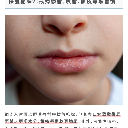
保養秘訣2：戒掉舔唇、咬唇、撕皮等壞習慣
很多人習慣以舔嘴唇暫時緩解乾燥，但其實
口水蒸發後反
而帶走更多水分，讓嘴唇更乾更脆弱
；此外，習慣性咬唇、