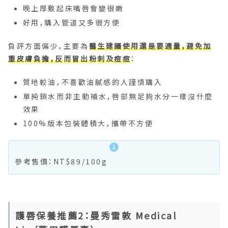
晚上厚敷起床嘴唇會變很嫩
好用，購入管道又多很方便
負評方面偏少，主要為
醫生建議使用還是要適量，避免加
重皮膚負擔，反而冒出粉刺及痘痘
：
質地較油，不喜歡油膩感的人謹慎購入
單純鎖水而非主動補水，唇部無足夠水分一樣沒什麼
效果
100%版本包裝體積大，攜帶不方便
參考售價：NT$89/100g
護唇保養推薦2：曼秀雷敦 Medical