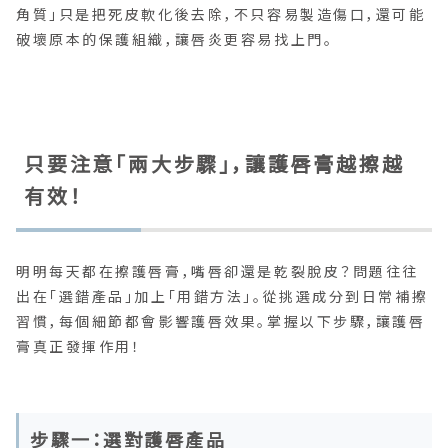
角質」只是把死皮軟化後去除，不只容易製造傷口，還可能
破壞原本的保護組織，讓唇炎更容易找上門。
只要注意「兩大步驟」，讓護唇膏越擦越
有效！
明明每天都在擦護唇膏，嘴唇卻還是乾裂脫皮？問題往往
出在「選錯產品」加上「用錯方法」。從挑選成分到日常補擦
習慣，每個細節都會影響護唇效果。掌握以下步驟，讓護唇
膏真正發揮作用！
步驟一：選對護唇產品