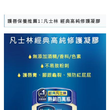
護唇保養推薦1：凡士林 經典高純修護凝膠