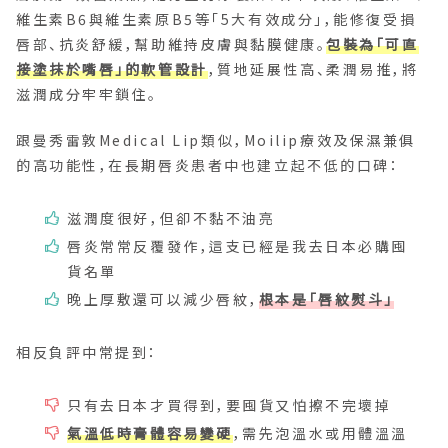
維生素B6與維生素原B5等「5大有效成分」，能修復受損
唇部、抗炎舒緩，幫助維持皮膚與黏膜健康。
包裝為「可直
接塗抹於嘴唇」的軟管設計
，質地延展性高、柔潤易推，將
滋潤成分牢牢鎖住。
跟曼秀雷敦Medical Lip類似，Moilip療效及保濕兼俱
的高功能性，在長期唇炎患者中也建立起不低的口碑：
滋潤度很好，但卻不黏不油亮
唇炎常常反覆發作，這支已經是我去日本必購囤
貨名單
晚上厚敷還可以減少唇紋，
根本是「唇紋熨斗」
相反負評中常提到：
只有去日本才買得到，要囤貨又怕擦不完壞掉
氣溫低時膏體容易變硬
，需先泡溫水或用體溫溫