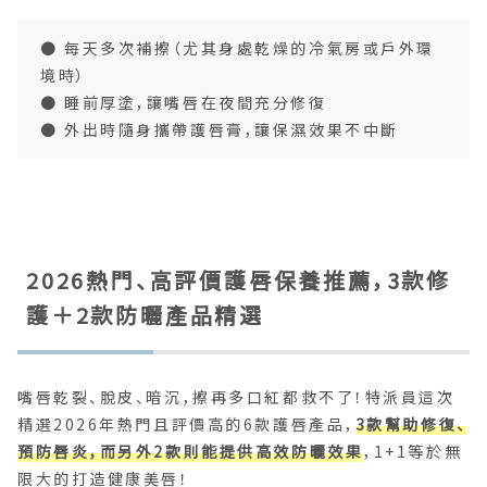
● 每天多次補擦（尤其身處乾燥的冷氣房或戶外環
境時）
● 睡前厚塗，讓嘴唇在夜間充分修復
● 外出時隨身攜帶護唇膏，讓保濕效果不中斷
2026熱門、高評價護唇保養推薦，3款修
護＋2款防曬產品精選
嘴唇乾裂、脫皮、暗沉，擦再多口紅都救不了！特派員這次
精選2026年熱門且評價高的6款護唇產品，
3款幫助修復、
預防唇炎，而另外2款則能提供高效防曬效果
，1+1等於無
限大的打造健康美唇！