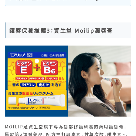
護唇保養推薦3：資生堂 Moilip潤唇膏
MOILIP是資生堂旗下專為唇部修護研發的藥用護唇膏，
屬於第3類醫藥品，配方主打尿囊素、甘草次酸、維生素E、