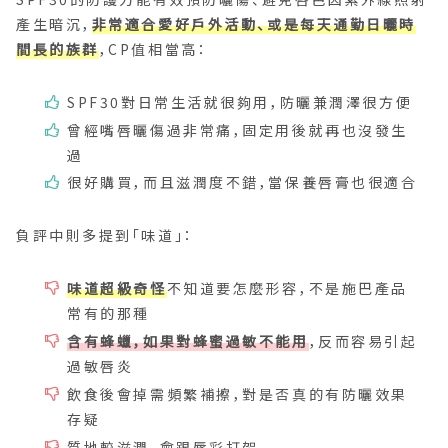
產生暗沉，
非常適合愛好戶外活動、或是每天通勤日曬時
間長的族群
，CP值相當高：
SPF30對日常生活就很夠用，防曬兼潤澤很方便
曾經嘴唇曬傷過非常痛，固定用後就再也沒發生
過
很好購買，而且滋潤度不錯，當保養唇膏也很適合
負評中則多提到「味道」：
味道超級奇怪
不知道要怎麼形容，不是施巴產品
常有的那種
含有蜂蠟，如果對蜂蜜過敏不能用
，反而容易引起
過敏唇炎
飲食後會掉需頻繁補擦，對是否真的有防曬效果
存疑
質地較滋潤，會跟唇彩打架