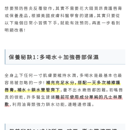
想要預防唇炎反覆發作，其實不需要花大錢買昂貴護唇膏
或保養產品，根據美國皮膚科醫學會的建議，其實只要從
以下幾個日常小習慣下手，就能有效預防，再進一步看到
明顯改善！
保養秘訣1：多喝水＋加強唇部保濕
全身上下任何一寸肌膚要維持水潤，多喝水是最基本也最
容易被忽略的一步！
補充充足水分，搭配一天多次補擦護
唇膏，補水＋鎖水雙管齊下
，養不出水嫩唇都困難。若嘴唇
真的很乾，許多醫生建議
睡前可使用成分單純的凡士林厚
敷
，利用油膏類強力鎖水功能，邊睡邊修護。