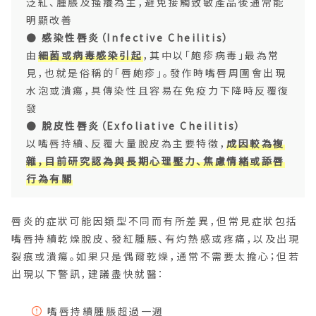
泛紅、腫脹及搔癢為主，避免接觸致敏產品後通常能
明顯改善
●
感染性唇炎（Infective Cheilitis）
由
細菌或病毒感染引起
，其中以「皰疹病毒」最為常
見，也就是俗稱的「唇皰疹」。發作時嘴唇周圍會出現
水泡或潰瘍，具傳染性且容易在免疫力下降時反覆復
發
●
脫皮性唇炎（Exfoliative Cheilitis）
以嘴唇持續、反覆大量脫皮為主要特徵，
成因較為複
雜，目前研究認為與長期心理壓力、焦慮情緒或舔唇
行為有關
唇炎的症狀可能因類型不同而有所差異，但常見症狀包括
嘴唇持續乾燥脫皮、發紅腫脹、有灼熱感或疼痛，以及出現
裂痕或潰瘍。如果只是偶爾乾燥，通常不需要太擔心；但若
出現以下警訊，建議盡快就醫：
嘴唇持續腫脹超過一週