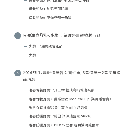
保養秘訣3：選用溫和不刺激的唇部產品
保養秘訣4：加強唇部防曬
保養秘訣5：不做唇部去角質
只要注意「兩大步驟」，讓護唇膏越擦越有效！
步驟一：選對護唇產品
步驟二：
2026熱門、高評價護唇保養推薦，3款修護＋2款防曬產
品精選
護唇保養推薦1：凡士林 經典高純修護凝膠
護唇保養推薦2：曼秀雷敦 Medical Lip（藥用護唇膏）
護唇保養推薦3：資生堂 Moilip潤唇膏
護唇防曬推薦1：施巴 潤澤護唇膏 SPF30
護唇防曬推薦2：Blistex碧唇 經典濃潤護唇膏