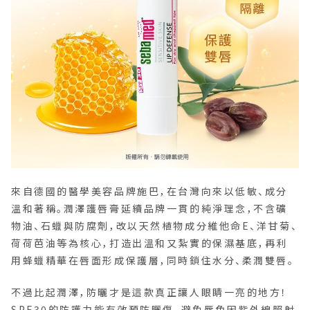
來自德國的醫學美容品牌施巴，在台灣向來以低敏、成分
溫和著稱。潤澤護唇膏延續品牌一貫的純淨理念，不含礦
物油、石蠟與防腐劑，改以天然植物成分維他命E、洋甘菊、
荷荷芭油等為核心，打造出溫和又紮實的保濕基底，再利
用蜂蠟精華在唇面形成保護層，同時鎖住水分、柔潤雙唇。
不過比起潤澤，防曬才是這款真正讓人眼睛一亮的地方！
SPF30的防護力能有效預防曬傷、避免唇色因紫外線照射