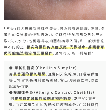
「唇炎」顧名思義就是嘴唇發炎，因為沒有皮脂腺、汗腺、保
護性的角質層的特殊構造，使得嘴唇特別容易受到外界刺
激、失去水分，也更容易被細菌和病毒入侵。和一般嘴唇乾
燥不同的是，
唇炎為慢性的炎症反應，光靠補水、擦護唇膏
仍可能無法根治而反覆發作
，通常可分為下列幾種：
●
單純性唇炎（Cheilitis Simplex
）
為
最普遍的唇炎類型
，通常因天氣乾燥、日曬或舔唇
等日常習慣長期刺激所引發，會出現嘴唇乾燥、表面
脫皮等症狀
●
接觸性唇炎（Allergic Contact Cheilitis）
因
接觸特定過敏原或刺激物所誘發
，常見如：護唇
膏、口紅等產品中的香精或防腐劑成分。症狀以嘴唇