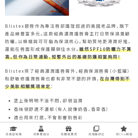
Blistex碧唇作為專注唇部護理超過的美國老品牌，旗下
產品線豐富多元。這款經典濃潤護唇膏主打日常保濕兼顧
防曬，以蜂蠟與可可脂為保濕核心，幫助質地更滑潤好推，
還能在唇面形成保護膜鎖住水分。
雖然SPF10防曬力不算
高，但作為日常通勤、短暫外出的基礎防護相當夠用！
Blistex除了經典濃潤護唇膏外，經典保濕唇膏（小藍罐）
和舒敏修護潤唇膏也都有非常不錯的評價，
在台灣得到不
少美妝相關獎項肯定
：
塗上後明明不油不悶，卻很滋潤
香味很舒適不濃郁（有人說像奶香、香草香）
適合用來打底，不會影響到唇彩
推薦給唇紋明顯的人
，擦完變淡非常多
找美容知識
找專業成分
找開箱實測
找殘酷評比
找Cha與我