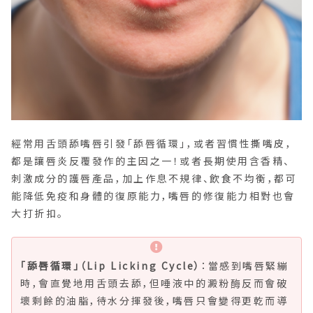
經常用舌頭舔嘴唇引發「舔唇循環」，或者習慣性撕嘴皮，
都是讓唇炎反覆發作的主因之一！或者長期使用含香精、
刺激成分的護唇產品，加上作息不規律、飲食不均衡，都可
能降低免疫和身體的復原能力，嘴唇的修復能力相對也會
大打折扣。
「舔唇循環」（Lip Licking Cycle）
：當感到嘴唇緊繃
時，會直覺地用舌頭去舔，但唾液中的澱粉酶反而會破
壞剩餘的油脂，待水分揮發後，嘴唇只會變得更乾而導