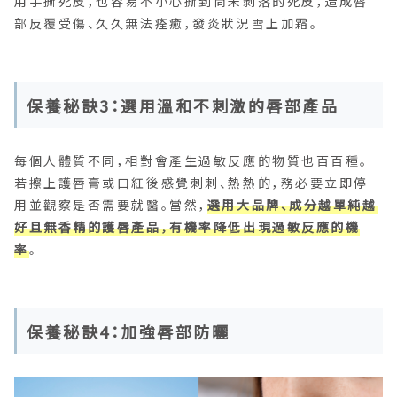
用手撕死皮，也容易不小心撕到尚未剝落的死皮，造成唇
部反覆受傷、久久無法痊癒，發炎狀況雪上加霜。
保養秘訣3：選用溫和不刺激的唇部產品
每個人體質不同，相對會產生過敏反應的物質也百百種。
若擦上護唇膏或口紅後感覺刺刺、熱熱的，務必要立即停
用並觀察是否需要就醫。當然，
選用大品牌、成分越單純越
好且無香精的護唇產品，有機率降低出現過敏反應的機
率
。
保養秘訣4：加強唇部防曬