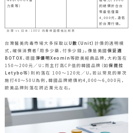
力柔等）
的總價折合台
幣最低僅需
4,000元，遠低
於台灣行情。
台灣 vs 日本：100U 肉毒桿菌價格比較表
台灣醫美肉毒市場大多採取以
U數（Unit）
計價的透明模
式，確保消費者「用多少藥、付多少錢」。像是美國
保妥適
BOTOX
、德國
淨優明Xeomin
等歐美經典品牌，大約落在
150～200元／U；而主打高CP值的韓國品牌（如
保提拉
Letybo
等）則約落在 100～120元／U。若以常見的單次
施打40～50U為例，韓國品牌總價約4,000～6,000元，
歐美品牌則落在將近萬元左右。