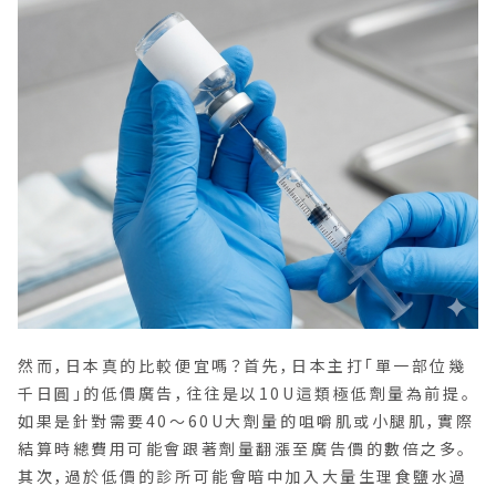
然而，日本真的比較便宜嗎？首先，日本主打「單一部位幾
千日圓」的低價廣告，往往是以10U這類極低劑量為前提。
如果是針對需要40〜60U大劑量的咀嚼肌或小腿肌，實際
結算時總費用可能會跟著劑量翻漲至廣告價的數倍之多。
其次，過於低價的診所可能會暗中加入大量生理食鹽水過