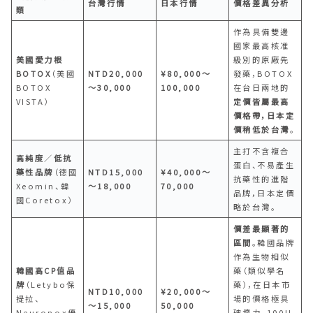
台灣行情
日本行情
價格差異分析
類
作為具備雙邊
國家最高核准
美國愛力根
級別的原廠先
BOTOX
（美國
NTD20,000
¥80,000〜
發藥，BOTOX
BOTOX
〜30,000
100,000
在台日兩地的
VISTA）
定價皆屬最高
價格帶，日本定
價稍低於台灣
。
主打不含複合
高純度
／
低抗
蛋白、不易產生
藥性品牌
（德國
NTD15,000
¥40,000〜
抗藥性的進階
Xeomin、韓
〜18,000
70,000
品牌，日本定價
國Coretox）
略於台灣。
價差最顯著的
區間
。韓國品牌
作為生物相似
韓國高CP值品
藥（類似學名
牌
（Letybo保
藥），在日本市
NTD10,000
¥20,000〜
提拉、
場的價格極具
〜15,000
50,000
Neuronox優
破壞力，100U