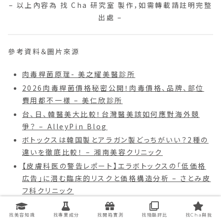
– 以上內容為 找 Cha 研究室 製作，如需轉載請註明完整
出處 –
參考資料＆圖片來源
肉毒桿菌原理- 美之耀美醫診所
2026肉毒桿菌價格秘密公開！肉毒價格、品牌、部位
費用都不一樣 – 美仁欣診所
台、日、韓醫美大比較！台灣醫美該如何應對海外競
爭？ – AlleyPin Blog
ボトックスは韓国製とアラガン製どっちがいい？2種の
違いを徹底比較！ – 湘南美容クリニック
【皮膚科医の警告レポート】エラボトックスの「低価格
広告」に潜む臨床的リスクと価格構造分析 – さとみ皮
フ科クリニック
ボトックスの種類と違いを比較｜アラガンと韓国製の
効果・持続期間の違いは？ – 梅田すずらんクリニック
找美容知識
找專業成分
找開箱實測
找殘酷評比
找Cha與我