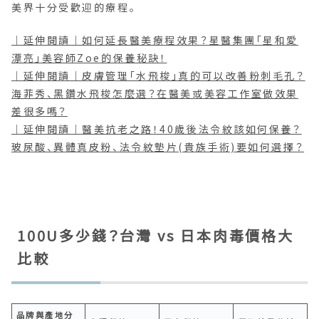
美界十分受歡迎的療程。
｜延伸閱讀｜如何延長醫美療程效果？星醫集團「星和愛
漂亮」美容師Zoe的保養秘訣！
｜延伸閱讀｜皮膚管理「水飛梭」真的可以改善粉刺毛孔？
海菲秀、黑鑽水飛梭怎麼選？在醫美或美容工作室做效果
差很多嗎？
｜延伸閱讀｜醫美抗老之路！40歲後法令紋該如何保養？
玻尿酸、異體真皮粉、法令紋墊片(貴族手術)要如何選擇？
100U多少錢？台灣 vs 日本肉毒價格大
比較
品牌與產地分