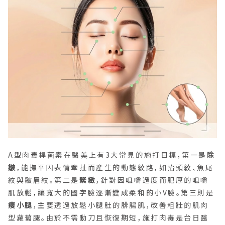
A型肉毒桿菌素在醫美上有3大常見的施打目標，第一是
除
皺
，能撫平因表情牽扯而產生的動態紋路，如抬頭紋、魚尾
紋與皺眉紋。第二是
緊緻
，針對因咀嚼過度而肥厚的咀嚼
肌放鬆，讓寬大的國字臉逐漸變成柔和的小V臉。第三則是
瘦小腿
，主要透過放鬆小腿肚的腓腸肌，改善粗壯的肌肉
型蘿蔔腿。由於不需動刀且恢復期短，施打肉毒是台日醫