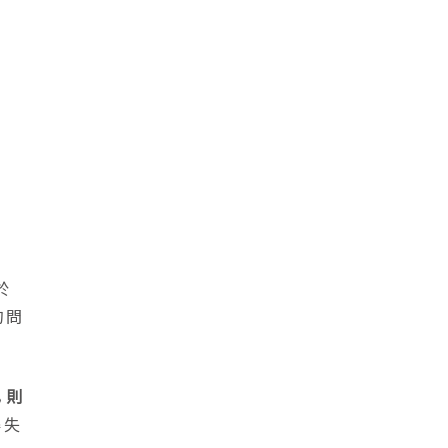
於
的問
，則
得失