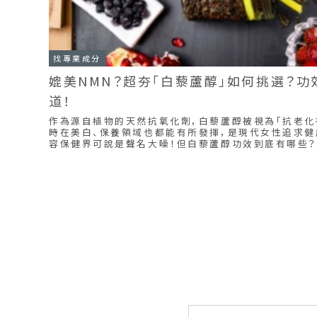
找專業成分
媲美NMN？超夯「白藜蘆醇」如何挑選？
道！
作為源自植物的天然抗氧化劑，白藜蘆醇被視為「抗老化
時在美白、保養領域也都能有所發揮，是現代女性追求健
容保健界可說是聲名大噪！但白藜蘆醇功效到底有哪些
cha特派員還整理了幾款熱門的白藜蘆醇產品，讓您輕