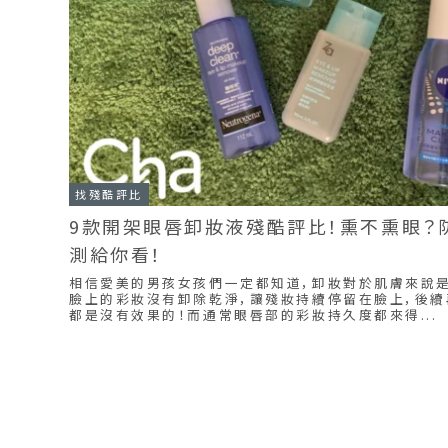
找殘酷評比
9款開架眼唇卸妝液殘酷評比！熏不熏眼？
測給你看！
相信愛美的男孩女孩們一定都知道，卸妝對於肌膚來說
臉上的彩妝沒有卸除乾淨，讓殘妝持續停留在臉上，後續
都是沒有效果的！而通常眼唇部的彩妝持久度都來得...