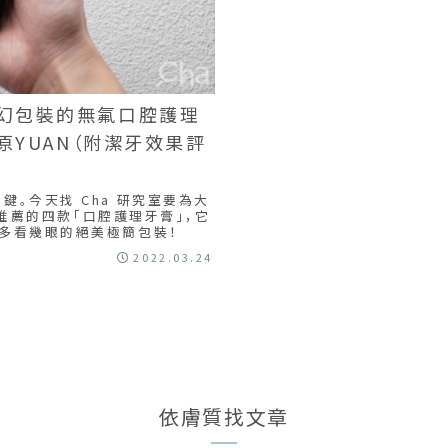
夢幻包裝的無氟口腔護理
s、阿原YUAN（附潔牙效果評
。今天找 Cha 研究室要為大
友推薦的四款「口腔護理牙膏」，它
多看幾眼的絕美極簡包裝！
2022.03.24
依膚質找文章