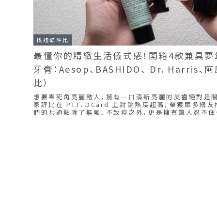
找殘酷評比
最懂你的精緻生活儀式感！開箱4款兼具
牙膏：Aesop、BASHIDO、 Dr. Harri
比）
想要零死角亮麗動人，擁有一口清新亮麗的美齒絕對是關鍵
家評比在 PTT、DCard 上討論熱度超高，榮獲眾多網
們的共通點除了無氟、不致痘之外，更是擁有讓人忍不住