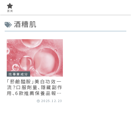
首頁
酒糟肌
找專業成分
「菸鹼醯胺」美白功效一
流？口服劑量、隱藏副作
用、6款推薦保養品報你
知
2025.12.23