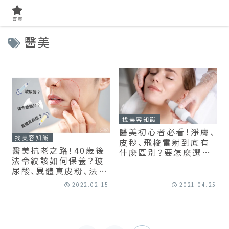
首頁
醫美
找美容知識
醫美初心者必看！淨膚、
找美容知識
皮秒、飛梭雷射到底有
醫美抗老之路！40歲後
什麼區別？要怎麼選
法令紋該如何保養？玻
呢？
尿酸、異體真皮粉、法令
紋墊片(貴族手術)要如
2022.02.15
2021.04.25
何選擇？