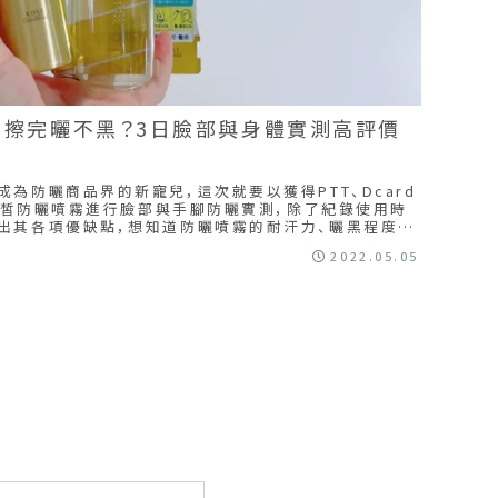
曬噴霧擦完曬不黑？3日臉部與身體實測高評價
為防曬商品界的新寵兒，這次就要以獲得PTT、Dcard
曬可皙防曬噴霧進行臉部與手腳防曬實測，除了紀錄使用時
出其各項優缺點，想知道防曬噴霧的耐汗力、曬黑程度等
2022.05.05