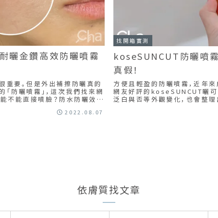
找開箱實測
安耐曬金鑽高效防曬噴霧
koseSUNCUT防
真假！
很重要。但是外出補擦防曬真的
方便且輕盈的防曬噴霧，近年來成
的「防曬噴霧」，這次我們找來網
網友好評的koseSUNCUT
泛白與否等外觀變化，也會整理
刺？一起來看客觀評價及優缺點分
請務必往下看！
2022.08.07
依膚質找文章