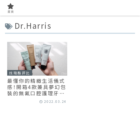
首頁
Dr.Harris
找殘酷評比
最懂你的精緻生活儀式
感！開箱4款兼具夢幻包
裝的無氟口腔護理牙
膏：Aesop、
2022.03.24
BASHIDO、 Dr.
Harris、阿原YUAN（附
潔牙效果評比）