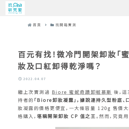
首頁
找開箱實測
百元有找！微冷門開架卸妝「蜜
妝及口紅卸得乾淨嗎？
2022.04.07
繼上次實測過
Biore 蜜妮奇蹟卸粧慕斯
後，這
持者的
「Biore卸妝凝露」，據說連持久型粉底
妝凝露的價格更便宜，一大條容量 120g 售價
格購入，
堪稱開架卸妝 CP 值之王
。然而，究竟