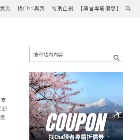
實測
找Cha與我
特別企劃
【讀者專屬優惠】
少支
妮卸
的價
！