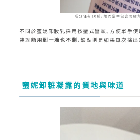
成分僅有10種，然而當中包含防腐
不同於蜜妮卸妝乳採用按壓式壓頭、方便單手使
裝就
能用到一滴也不剩
，缺點則是如果單次擠出
蜜妮卸粧凝露的質地與味道