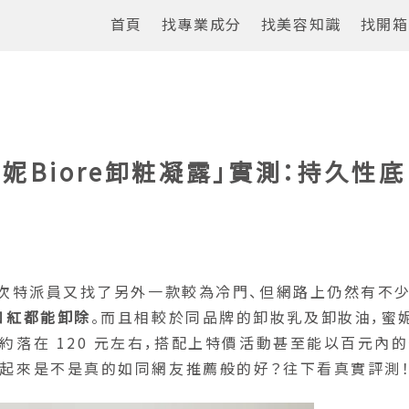
首頁
找專業成分
找美容知識
找開箱
妮Biore卸粧凝露」實測：持久性底
次特派員又找了另外一款較為冷門、但網路上仍然有不
、口紅都能卸除
。而且相較於同品牌的卸妝乳及卸妝油，蜜
大約落在 120 元左右，搭配上特價活動甚至能以百元內
用起來是不是真的如同網友推薦般的好？往下看真實評測