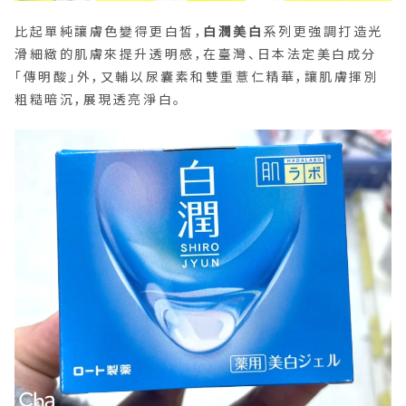
比起單純讓膚色變得更白皙，
白潤美白
系列更強調打造光
滑細緻的肌膚來提升透明感，在臺灣、日本法定美白成分
「傳明酸」外，又輔以尿囊素和雙重薏仁精華，讓肌膚揮別
粗糙暗沉，展現透亮淨白。