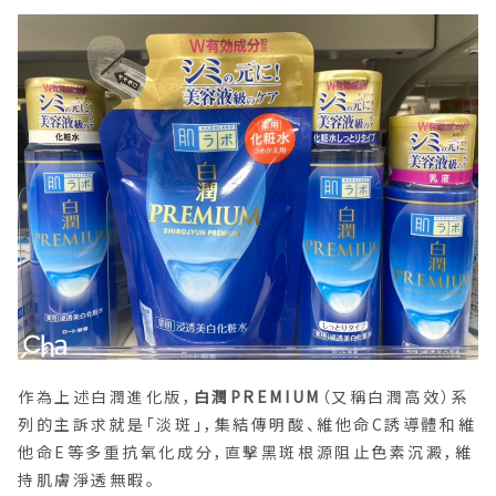
作為上述白潤進化版，
白潤PREMIUM
（又稱白潤高效）系
列的主訴求就是「淡斑」，集結傳明酸、維他命C誘導體和維
他命E等多重抗氧化成分，直擊黑斑根源阻止色素沉澱，維
持肌膚淨透無暇。