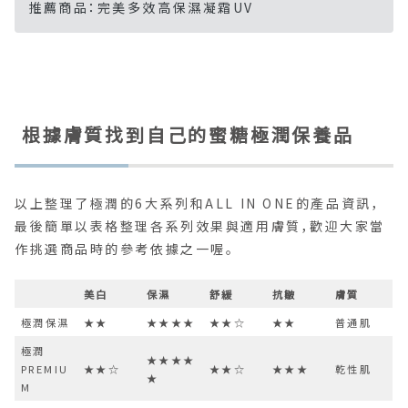
推薦商品：完美多效高保濕凝霜UV
根據膚質找到自己的蜜糖極潤保養品
以上整理了極潤的6大系列和ALL IN ONE的產品資訊，
最後簡單以表格整理各系列效果與適用膚質，歡迎大家當
作挑選商品時的參考依據之一喔。
美白
保濕
舒緩
抗皺
膚質
極潤保濕
★★
★★★★
★★☆
★★
普通肌
極潤
★★★★
PREMIU
★★☆
★★☆
★★★
乾性肌
★
M