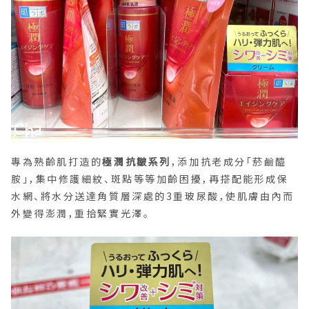
專為熟齡肌打造的
極潤抗皺系列
，添加抗老成分「菸鹼醯
胺」，集中修護細紋、斑點等等加齡困擾，再搭配能形成保
水網、將水分送達角質層深處的3重玻尿酸，使肌膚由內而
外變得澎潤，重拾緊實光澤。