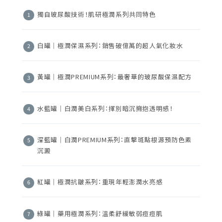
獨自玻尿酸技術！肌研極潤系列共同特色
白罐｜極潤保濕系列：銷售破億萬的超人氣化妝水
黃罐｜極潤PREMIUM系列：最奢華的玻尿酸保濕配方
水藍罐｜白潤美白系列：揮別暗沉擁抱透明感！
深藍罐｜白潤PREMIUM系列：直擊斑點根源預防色素
沉澱
紅罐｜極潤抗皺系列：重現年輕澎潤水亮感
綠罐｜藥用極潤系列：溫柔舒緩敏弱痘痘肌