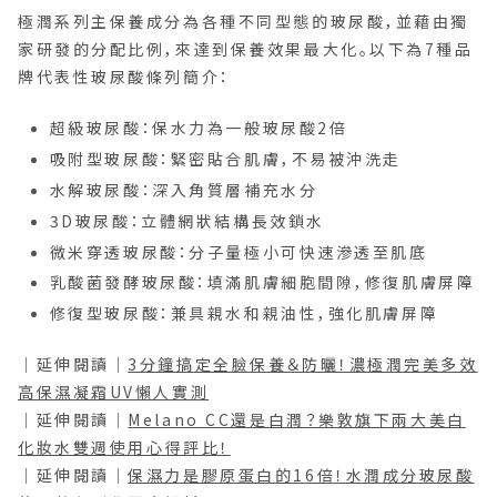
極潤系列主保養成分為各種不同型態的玻尿酸，並藉由獨
家研發的分配比例，來達到保養效果最大化。以下為7種品
牌代表性玻尿酸條列簡介：
超級玻尿酸：保水力為一般玻尿酸2倍
吸附型玻尿酸：緊密貼合肌膚，不易被沖洗走
水解玻尿酸：深入角質層補充水分
3D玻尿酸：立體網狀結構長效鎖水
微米穿透玻尿酸：分子量極小可快速滲透至肌底
乳酸菌發酵玻尿酸：填滿肌膚細胞間隙，修復肌膚屏障
修復型玻尿酸：兼具親水和親油性，強化肌膚屏障
｜延伸閱讀｜
3分鐘搞定全臉保養＆防曬！濃極潤完美多效
高保濕凝霜UV懶人實測
｜延伸閱讀｜
Melano CC還是白潤？樂敦旗下兩大美白
化妝水雙週使用心得評比！
｜延伸閱讀｜
保濕力是膠原蛋白的16倍！水潤成分玻尿酸