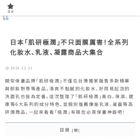
首頁
找美容知識
首頁
日本「肌研極潤」不只面膜厲害！全系列
化妝水、乳液、凝露商品大集合
2024.12.21
開架保養品牌「肌研極潤」不僅在台灣獨家販售多款精華
與卸妝對策等產品，清爽不黏膩的化妝水、好用易起泡的
洗面乳也皆為定番。這次整理了「肌研極潤」美白、保濕、健
康等6大系列的成分特色，並個別推薦像是乳液、凝露等高
評價商品，一起來看看「極潤」有哪些必買保養神器吧！
目錄