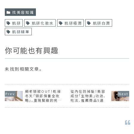
找美容知識
肌研
肌研化妝水
肌研極潤
肌研白潤
肌研精華
你可能也有興趣
未找到相關文章。
顯老頸紋OUT！乾燥
從內在防掉髮！美容
冬天「頸部保養全攻
成分「生物素」功效、
略」，重現緊緻的完美
吃法、推薦商品5選
頸線