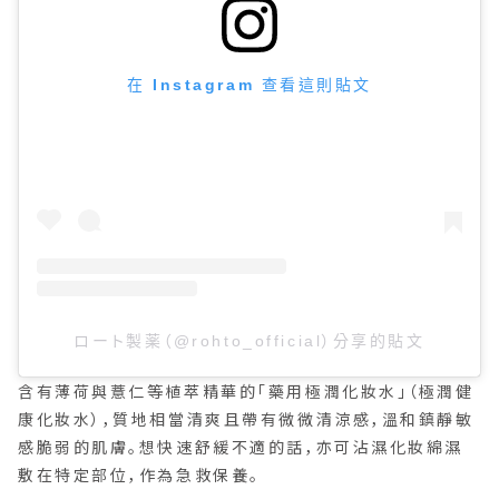
在 Instagram 查看這則貼文
ロート製薬（@rohto_official）分享的貼文
含有薄荷與薏仁等植萃精華的「藥用極潤化妝水」（極潤健
康化妝水），質地相當清爽且帶有微微清涼感，溫和鎮靜敏
感脆弱的肌膚。想快速舒緩不適的話，亦可沾濕化妝綿濕
敷在特定部位，作為急救保養。