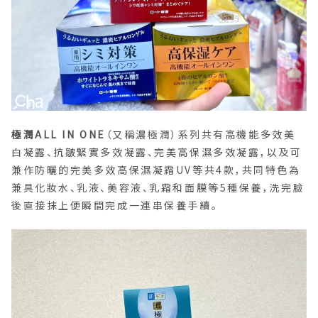
極潤ALL IN ONE
（又稱濃極潤）系列共有高機能多效美
白凝露、抗皺緊實多效凝露、完美高保濕多效凝露，以及可
兼作防曬的完美多效高保濕凝霜UV等共4款，共同特色為
兼具化妝水、乳液、美容液、乳霜和面膜等5種保養，洗完臉
後直接抹上便瞬間完成一連串保養手續。