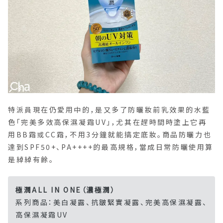
特派員現在仍愛用中的，是又多了防曬妝前乳效果的水藍
色「完美多效高保濕凝霜UV」，尤其在趕時間時塗上它再
用BB霜或CC霜，不用3分鐘就能搞定底妝。商品防曬力也
達到SPF50+、PA++++的最高規格，當成日常防曬使用算
是綽綽有餘。
極潤ALL IN ONE（濃極潤）
系列商品：美白凝露、抗皺緊實凝露、完美高保濕凝露、
高保濕凝霜UV