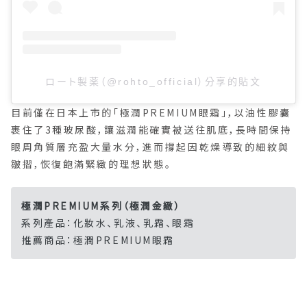
ロート製薬（@rohto_official）分享的貼文
目前僅在日本上市的「極潤PREMIUM眼霜」，以油性膠囊
裹住了3種玻尿酸，讓滋潤能確實被送往肌底，長時間保持
眼周角質層充盈大量水分，進而撐起因乾燥導致的細紋與
皺摺，恢復飽滿緊緻的理想狀態。
極潤PREMIUM系列（極潤金緻）
系列產品：化妝水、乳液、乳霜、眼霜
推薦商品：極潤PREMIUM眼霜