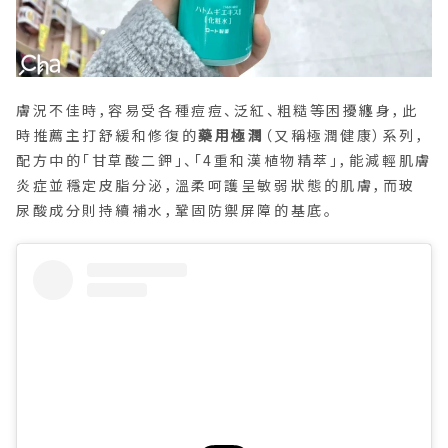
膚況不佳時，容易受各種痘痘、泛紅、粗糙等困擾纏身，此
時推薦主打舒緩和修復的
藥用極潤
（又稱極潤健康）系列，
配方中的「甘草酸二鉀」、「4重和漢植物精萃」，能減輕肌膚
炎症並穩定皮脂分泌，溫柔呵護呈敏弱狀態的肌膚，而玻
尿酸成分則持續補水，鞏固防禦屏障的基底。