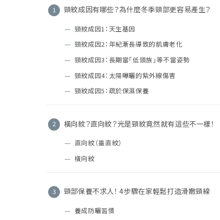
頸紋成因有哪些？為什麼冬季頸部更容易產生？
頸紋成因1：天生基因
頸紋成因2：年紀漸長導致的肌膚老化
頸紋成因3：長期當「低頭族」等不當姿勢
頸紋成因4：太陽曝曬的紫外線傷害
頸紋成因5：疏於保濕保養
橫向紋？直向紋？光是頸紋竟然就有這些不一樣！
直向紋（垂直紋）
橫向紋
頸部保養不求人！ 4步驟在家輕鬆打造滑嫩頸線
養成防曬習慣