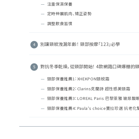
注重保濕保養
定時伸展肌肉、矯正姿勢
調整飲食習慣
別讓頸紋洩漏年齡！ 頸部按摩「123」必學
對抗冬季乾燥，從頸部開始！ 4款網路口碑爆棚的
頸部保養推薦1：XHEKPON頸紋霜
頸部保養推薦2：Clarins克蘭詩 超性感美頸霜
頸部保養推薦3：LOREAL Paris 巴黎萊雅 玻
頸部保養推薦4：Paula’s choice寶拉珍選 抗