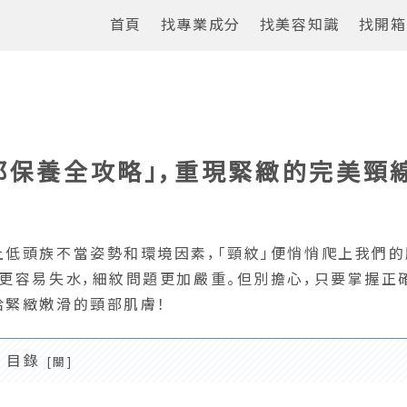
首頁
找專業成分
找美容知識
找開箱
部保養全攻略」，重現緊緻的完美頸
上低頭族不當姿勢和環境因素，「頸紋」便悄悄爬上我們的
膚更容易失水，細紋問題更加嚴重。但別擔心，只要掌握正
拾緊緻嫩滑的頸部肌膚！
目錄