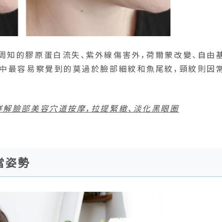
周知的膠原蛋白流失、紫外線傷害外，荷爾蒙改變、自由
當中最容易察覺到的莫過於臉部細紋和魚尾紋，頸紋則因
詳解臉部美容穴道按摩，拉提緊緻、淡化黑眼圈
當姿勢