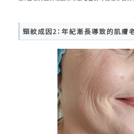
頸紋成因2：年紀漸長導致的肌膚