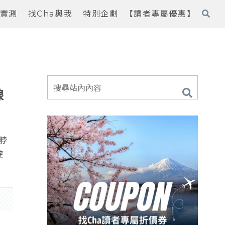
實測
找Cha與我
特別企劃
【讀者專屬優惠】
線
脖
確