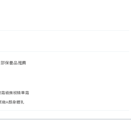
頸部保養品推薦
尿酸眼霜級撫紋精華霜
老化緊緻A醇身體乳