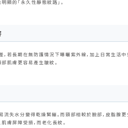
明顯的「永久性靜態紋路」。
害
差，若長期在無防護情況下曝曬紫外線，加上日常生活中
頸部肌膚更容易產生皺紋。
易流失水分變得乾燥緊繃。而頸部相較於臉部，皮脂腺更
、肌膚屏障受損，而老化長紋。