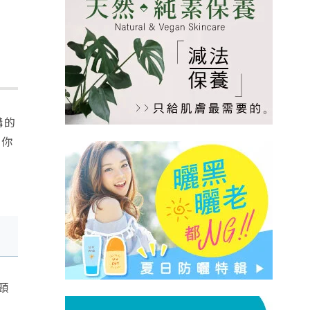
構的
前你
頸