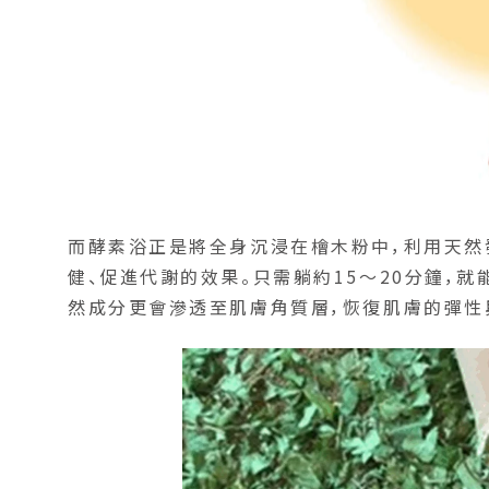
而酵素浴正是將全身沉浸在檜木粉中，利用天然
健、促進代謝的效果。只需躺約15〜20分鐘，
然成分更會滲透至肌膚角質層，恢復肌膚的彈性