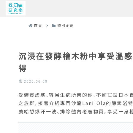
首頁
特別企劃
沉浸在發酵檜木粉中享受溫感療
得
2025.06.09
受體質虛寒、容易生病所苦的你，不妨試試日本
之族群，接著介紹專門沙龍Lani Ola的酵素
薦給想爆汗一波、排除體內老廢物質，享受一身