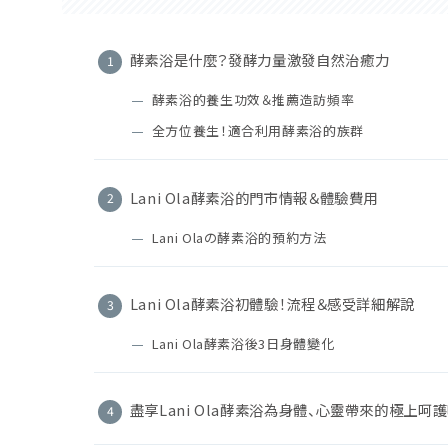
酵素浴是什麼？發酵力量激發自然治癒力
酵素浴的養生功效＆推薦造訪頻率
全方位養生！適合利用酵素浴的族群
Lani Ola酵素浴的門市情報＆體驗費用
Lani Olaの酵素浴的預約方法
Lani Ola酵素浴初體驗！流程＆感受詳細解說
Lani Ola酵素浴後3日身體變化
盡享Lani Ola酵素浴為身體、心靈帶來的極上呵護