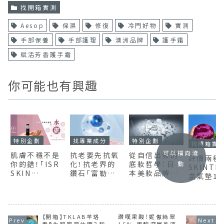
找開箱實測
Aesop
保濕
修復
冷門好物
實測
手部保養
手部護理
澳洲品牌
護手霜
賦活芳香護手霜
你可能也有興趣
特別企劃
找專業成分
特別企劃
找開箱實
可以橫向滾
肌膚不穩不是
抗老要先抗氧
從自信出發的
評價兩極
你的錯！「ISR
化！抗老界的
底妝哲學：日
動
SKINTI
SKIN
鑽石「富勒烯
本美妝品牌
盒氣墊12
Health」專利
(Fullerence
「vim
實測：最
胜肽幫你重建
C60) 」有副作
BEAUTY」推
的控油、
健康肌底
用嗎？相關功
薦商品6選
效果大公
效及保養品推
【開箱】TKLAB羊珞
讚嘆果酸！妮傲絲翠
薦
素®生肌蜜是什麼？和
15% 果酸深層乳液