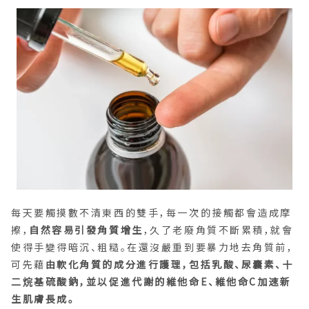
每天要觸摸數不清東西的雙手，每一次的接觸都會造成摩
擦，
自然容易引發角質增生
，久了老廢角質不斷累積，就會
使得手變得暗沉、粗糙。在還沒嚴重到要暴力地去角質前，
可先藉
由軟化角質的成分進行護理，包括乳酸、尿囊素、十
二烷基硫酸鈉，並以促進代謝的維他命E、維他命C加速新
生肌膚長成。