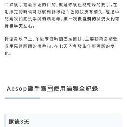
回歸護手霜最原始的目的，就是修護粗糙乾燥的雙手，在
剛擦完的時候可觀察到指緣處白色的脫皮有消失，經過中
間幾次如廁洗手與酒精消毒，
擦一次後滋潤的狀況大約可
持續半天左右。
特派員以早上、午後兩個時間固定擦拭，主要觀察長期受
摳手惡習蹂躪的爛手指，在七天內會發生什麼明顯的變
化。
Aesop護手霜使用過程全紀錄
擦後3天