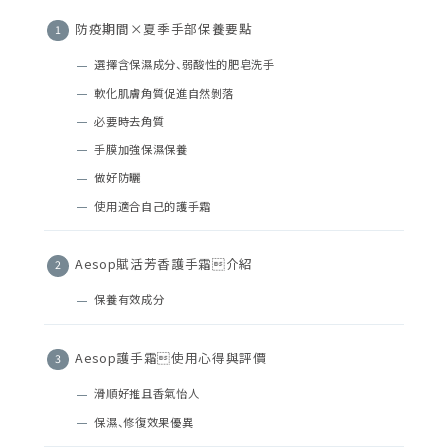
防疫期間×夏季手部保養要點
選擇含保濕成分、弱酸性的肥皂洗手
軟化肌膚角質促進自然剝落
必要時去角質
手膜加強保濕保養
做好防曬
使用適合自己的護手霜
Aesop賦活芳香護手霜介紹
保養有效成分
Aesop護手霜使用心得與評價
滑順好推且香氣怡人
保濕、修復效果優異