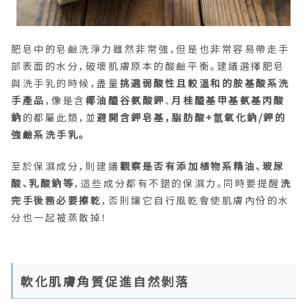
肥皂中的皂鹼洗淨力雖然非常強，但是也非常容易帶走手
部表面的水分，破壞肌膚原本的酸鹼平衡。建議選擇肥皂
與洗手乳的時候，盡量
挑選弱酸性且較溫和的胺基酸系洗
手產品
，像是含
椰油醯谷氨酸鉀
、
月桂醯基甲基氨基丙酸
鈉
的都屬此類，並
避開含鉀皂基，脂肪酸+氫氧化鈉/鉀的
強鹼系洗手乳。
至於保濕成分，則建議
觀察是否有添加植物系精油、玻尿
酸、乳酸鈉等
，這些成分都有不錯的保濕力。同時要提醒
洗
完手後務必要擦乾
，否則讓它自行風乾會使肌膚內份的水
分也一起被蒸散掉！
軟化肌膚角質促進自然剝落