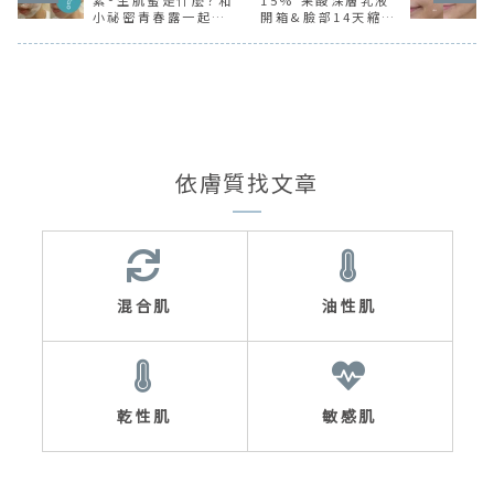
小祕密青春露一起使
開箱&臉部14天縮毛
用！
孔實測
依膚質找文章
混合肌
油性肌
乾性肌
敏感肌