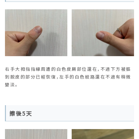
右手大拇指指緣周遭的白色皮屑部位還在，不過下方被摳
到脫皮的部分已經恢復，左手的白色紋路還在不過有稍微
變淡。
擦後5天