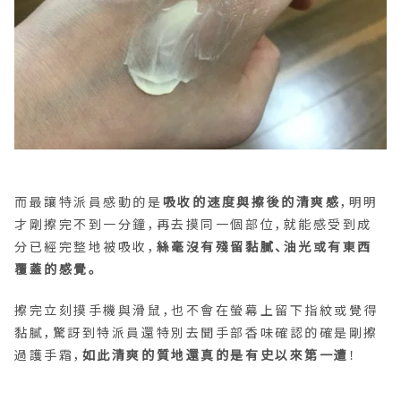
而最讓特派員感動的是
吸收的速度與擦後的清爽感
，明明
才剛擦完不到一分鐘，再去摸同一個部位，就能感受到成
分已經完整地被吸收，
絲毫沒有殘留黏膩、油光或有東西
覆蓋的感覺。
擦完立刻摸手機與滑鼠，也不會在螢幕上留下指紋或覺得
黏膩，驚訝到特派員還特別去聞手部香味確認的確是剛擦
過護手霜，
如此清爽的質地還真的是有史以來第一遭
！