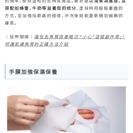
的頻率，使用溫和的去角質產品。最好是
以油質為基底，並
搭配如蜂蜜、牛奶等滋養型的成分
，塗抹時用輕輕畫圈的
方式，並加強指節處的搓揉，沖洗後就能重新擁抱細嫩的
膚質。
｜延伸閱讀｜
還在去角質改善暗沉？小心「這個副作用」！
呵護肌膚角質的正確方法介紹
手膜加強保濕保養