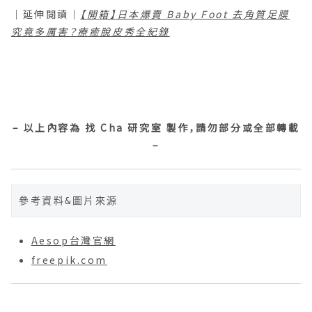
｜延伸閱讀｜
【開箱】日本爆賣 Baby Foot 去角質足膜
究竟多厲害？療癒脫皮秀全紀錄
⠀
⠀
– 以上內容為 找 Cha 研究室 製作，請勿部分或全部轉載
–
參考資料&圖片來源
Aesop台灣官網
freepik.com