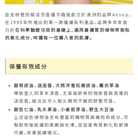
這支粉管的賦活芳香護手霜是創立於澳洲的品牌Aesop，
在1990年所推出的第一款護膚系列產品。品牌多年來致
力於
在科學驗證功效的基礎上，選用最優質的植物萃取和
抗氧化成分，呵護每一位購入者的肌膚。
保養有效成分
甜柑皮油、迷迭香、大西洋雪松樹皮油、薰衣草油
釋放宜人的草本清香，尤其是舒爽的橙皮香與高雅的
迷迭香，組合出令人能久聞而不膩的舒壓芳香。
甜杏仁油、乳木果油、小麥胚芽油、野生大豆油
上述這些植物油含有豐富的礦物質與維他命成分，可
幫助恢復肌膚的柔嫩與光澤，並促進角質軟化和新陳
代謝，改善肌膚暗沉。