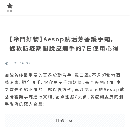
首頁
找開箱實測
首頁
【冷門好物】Aesop賦活芳香護手霜，
拯救防疫期間脫皮爛手的7日使用心得
2021.06.03
加強防疫最重要的莫過於勤洗手、戴口罩。不過頻繁地酒
精消毒、肥皂洗手，很容易使手部乾燥、甚至裂開出血。本
文首先介紹正確的手部保養方式，再以高人氣的
Aesop賦
活芳香護手霜
進行實測，紀錄連擦7天後，防疫到脫皮的爛
手復活的驚人奇蹟！
目錄