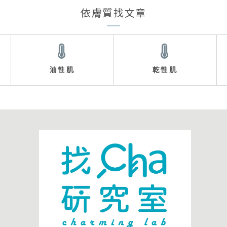
依膚質找文章
油性肌
乾性肌