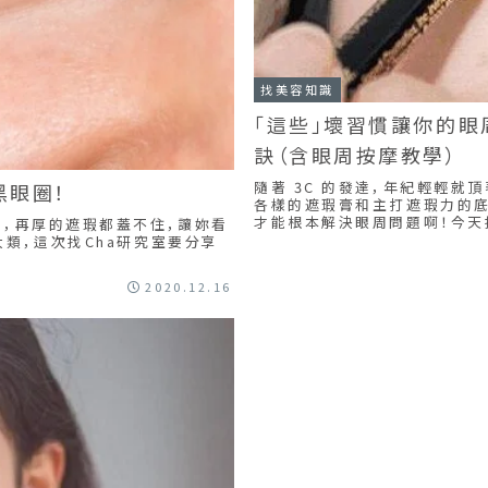
找美容知識
「這些」壞習慣讓你的眼
訣（含眼周按摩教學）
隨著 3C 的發達，年紀輕輕
黑眼圈！
各樣的遮瑕膏和主打遮瑕力的底
才能根本解決眼周問題啊！今天找 
，再厚的遮瑕都蓋不住，讓妳看
類，這次找Cha研究室要分享
2020.12.16