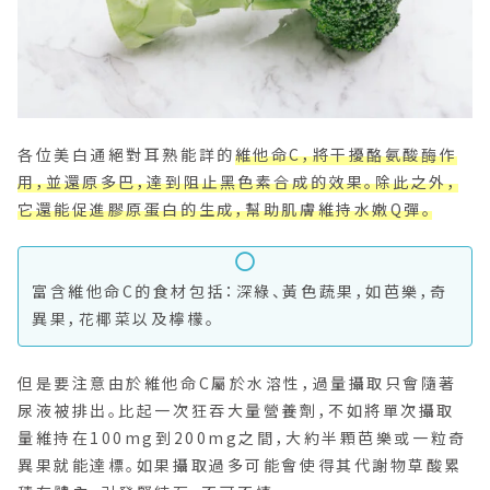
各位美白通絕對耳熟能詳的
維他命C，將干擾酪氨酸酶作
用，並還原多巴，達到阻止黑色素合成的效果。除此之外，
它還能促進膠原蛋白的生成，幫助肌膚維持水嫩Q彈。
富含維他命C的食材包括：深綠、黃色蔬果，如芭樂，奇
異果，花椰菜以及檸檬。
但是要注意由於維他命C屬於水溶性，過量攝取只會隨著
尿液被排出。比起一次狂吞大量營養劑，不如將單次攝取
量維持在100mg到200mg之間，大約半顆芭樂或一粒奇
異果就能達標。如果攝取過多可能會使得其代謝物草酸累