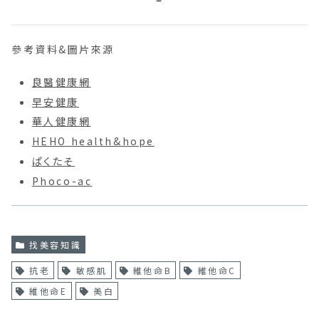
參考資料&圖片來源
良醫健康網
早安健康
華人健康網
HEHO health&hope
ぱくたそ
Phoco-ac
找美容知識
抗老
敏感肌
維他命B
維他命C
維他命E
美白