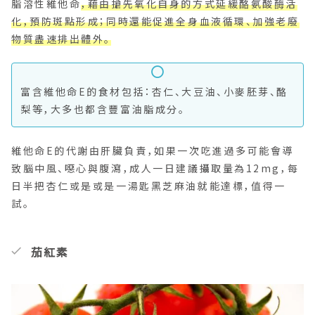
脂溶性維他命
，藉由搶先氧化自身的方式延緩酪氨酸酶活
化，預防斑點形成；同時還能促進全身血液循環、加強老廢
物質盡速排出體外。
富含維他命E的食材包括：杏仁、大豆油、小麥胚芽、酪
梨等，大多也都含豐富油脂成分。
維他命E的代謝由肝臟負責，如果一次吃進過多可能會導
致腦中風、噁心與腹瀉，成人一日建議攝取量為12mg，每
日半把杏仁或是或是一湯匙黑芝麻油就能達標，值得一
試。
茄紅素