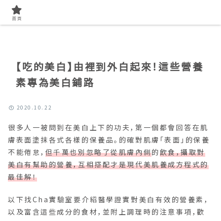
首頁
找美容知識
首頁
【吃的美白】由裡到外白起來！這些營養
素專為美白鋪路
2020.10.22
很多人一被問到在美白上下的功夫，第一個都會回答在肌
膚表面塗抹各式各樣的保養品。的確對肌膚「表面」的保養
不能倦怠，
但千萬也別忽略了從肌膚內側
的
飲食，攝取對
美白有幫助的營養，互相搭配才是現代美肌養成方程式的
最佳解！
以下找Cha實驗室要介紹醫學證實對美白有效的營養素，
以及富含這些成分的食材，並附上調理時的注意事項，歡