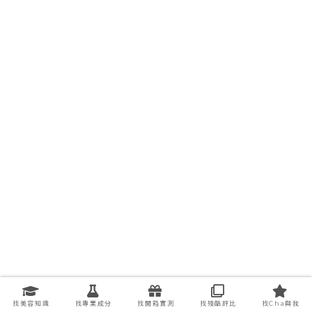
找美容知識
找專業成分
找開箱實測
找殘酷評比
找Cha與我