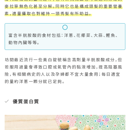
麥拉寧無色化甚至分解。同時它也是構成頭髮的重要營養
素，適量攝取也對維持一頭秀髮有所助益。
富含半胱胺酸的食材包括：洋蔥、花椰菜、大蒜、鰹魚、
動物內臟等等。
坊間最近流行一些美白錠號稱含高劑量半胱胺酸成分，但
若服用過量會導致口腔或氣管內的黏液增加，提高阻塞風
險，有相關病史的人以及孕婦都不宜大量食用；每日適宜
的量約洋蔥一顆分就已足夠。
優質蛋白質