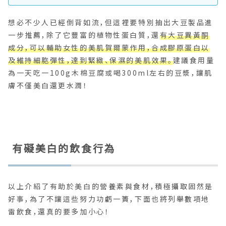
想必不少人已經倒背如流，但這裡要特別抽出大豆製品進
一步推薦，除了它豐富的植物性蛋白質，還
有大豆異黃酮
成分，可以輔助女性的美肌賀爾蒙作用，合成膠原蛋白以
及維持細胞彈性，達到緊緻、保濕的美肌效果。
建議食用量
為一天吃一100g木棉豆腐或喝300ml左右的豆漿，讓肌
膚不僅美白還更水潤！
有礙美白的飲食行為
以上介紹了有助於美白的營養素與食材，積極攝取固然是
好事，為了不讓這些努力功虧一簣，下面也將列舉數項地
雷飲食，還真的要多加小心！