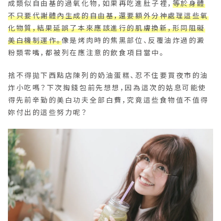
成類似自由基的過氧化物，如果再吃進肚子裡，
等於身體
不只要代謝體內生成的自由基，還要額外分神處理這些氧
化物質，結果延誤了本來應該進行的肌膚換新，形同阻礙
美白機制運作。
像是烤肉時的焦黑部位、反覆油炸過的澱
粉類零嘴，都被列在應注意的飲食項目當中。
捨不得拋下西點店陳列的奶油蛋糕、忍不住要買夜市的油
炸小吃嗎？下次掏錢包前先想想，因為這次的姑息可能使
得先前辛勤的美白功夫全部白費，究竟這些食物值不值得
妳付出的這些努力呢？