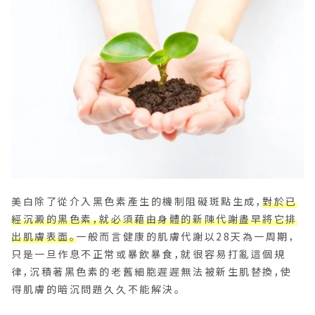
美白除了從介入黑色素產生的機制阻礙斑點生成，
對於已
經沉澱的黑色素，就必須藉由身體的新陳代謝盡早將它排
出肌膚表面。
一般而言健康的肌膚代謝以28天為一周期，
只是一旦作息不正常或暴飲暴食，就很容易打亂這個規
律，沉積著黑色素的老舊細胞遲遲無法被新生肌替換，使
得肌膚的暗沉問題久久不能解決。