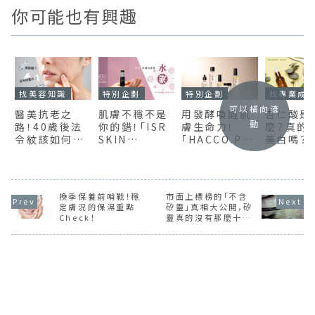
你可能也有興趣
找美容知識
特別企劃
特別企劃
找專業成
可以橫向滾
醫美抗老之
肌膚不穩不是
用發酵喚醒肌
杏仁酸是
動
路！40歲後法
你的錯！「ISR
膚生命力！
麼？真的
令紋該如何保
SKIN
「HACCO.PA
美白嗎？
養？玻尿酸、異
Health」專利
NDA」5款熱門
效、濃度
體真皮粉、法
胜肽幫你重建
保養全介紹
到正確用
令紋墊片(貴族
健康肌底
次搞懂
手術)要如何選
換季保養前哨戰！穩
市面上標榜的「不含
擇？
定膚況的保濕重點
矽靈」真相大公開，矽
Check！
靈真的沒有那麼十惡
不赦！