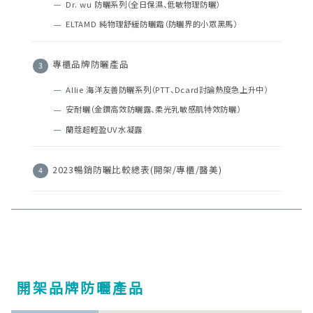
Dr. wu 防曬系列（全日保濕、低敏物理防曬）
ELTAMD 純物理舒緩防曬霜（防曬界的小眾黑馬）
專櫃品牌防曬產品
Allie 海洋友善防曬系列（PTT、Dcard討論熱度急上升中）
安耐曬（金鑽高效防曬露、柔光乳敏感肌特效防曬）
蘭蔻超輕盈UV水凝露
2023暢銷防曬比較總表(開架/專櫃/醫美)
開架品牌防曬產品