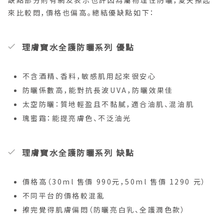
來比較悶，價格也偏高。總結優缺點如下：
理膚寶水全護防曬系列 優點
不含酒精、香料，敏感肌用起來很安心
防曬係數高，能對抗長波UVA，防曬效果佳
太空防曬：質地輕盈且不黏膩，適合油肌、混油肌
瑰蜜霜：能提亮膚色、不泛油光
理膚寶水全護防曬系列 缺點
價格高（30ml 售價 990元，50ml 售價 1290 元）
不同平台的價格較混亂
擦完覺得肌膚偏悶（防曬亮白乳、全護潤色款）