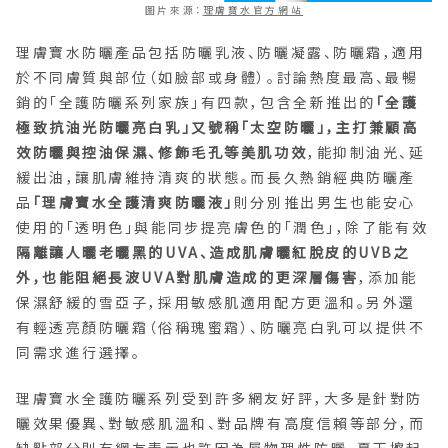
圖片來源：
理膚寶水官方網站
理膚寶水防曬產品包括防曬乳液、防曬凝露、防曬霜，適用
於不同膚質與部位（如臉部或身體）。討論熱度最高、最暢
銷的「全護防曬系列家族」有四款，包含全新推出的
「全護
極致抗油光防曬亮白乳」又號稱「太空防曬」，主打兼顧高
效防曬與控油保濕、修飾毛孔等美肌功效
，能抑制油光、延
緩出油，讓肌膚維持清爽的狀態。而長久熱銷經典防曬產
品
「理膚寶水全護清爽防曬液」
則分別推出男生也能安心
使用的「透明色」與能同步提亮膚色的「潤色」，除了能有效
隔離讓人曬老曬黑的UVA、造成肌膚曬紅脫皮的UVB之
外，也能阻絕長波UVA對肌膚造成的更深層傷害
，添加能
保濕舒緩的雪亞子，採用敏感肌適用配方更溫和。另外還
有輕透亮顏防曬霜（俗稱瑰蜜霜）、防曬亮白乳可以提供不
同需求進行選擇。
理膚寶水全護防曬系列受到許多網友好評，大多是針對防
曬效果優異、對敏感肌溫和、對品牌有高度信賴等部分，而
缺點部分則有網友表示也許因為屬物理性防曬，夏天擦起