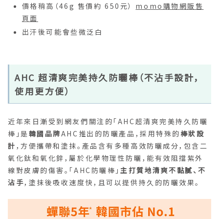
價格稍高（46g 售價約 650元）
momo購物網販售
頁面
出汗後可能會些微泛白
AHC 超清爽完美持久防曬棒（不沾手設計，
使用更方便）
近年來日漸受到網友們關注的「AHC超清爽完美持久防曬
棒」是
韓國品牌
AHC推出的防曬產品，採用特殊的
棒狀設
計
，方便攜帶和塗抹。產品含有多種高效防曬成分，包含二
氧化鈦和氧化鋅，屬於化學物理性防曬，能有效阻擋紫外
線對皮膚的傷害。「AHC防曬棒」
主打質地清爽不黏膩、不
沾手
，塗抹後吸收速度快，且可以提供持久的防曬效果。