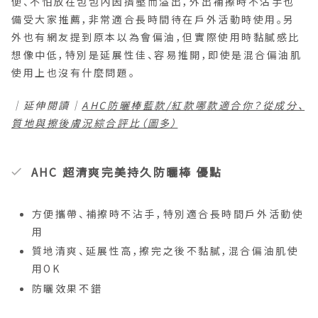
便、不怕放在包包內因擠壓而溢出，外出補擦時不沾手也
備受大家推薦，非常適合長時間待在戶外活動時使用。另
外也有網友提到原本以為會偏油，但實際使用時黏膩感比
想像中低，特別是延展性佳、容易推開，即使是混合偏油肌
使用上也沒有什麼問題。
｜延伸閱讀｜
AHC防曬棒藍款/紅款哪款適合你？從成分、
質地與擦後膚況綜合評比（圖多）
AHC 超清爽完美持久防曬棒 優點
方便攜帶、補擦時不沾手，特別適合長時間戶外活動使
用
質地清爽、延展性高，擦完之後不黏膩，混合偏油肌使
用OK
防曬效果不錯