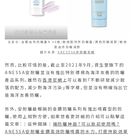
美光燈潤色防曬凝膠
左至右：金鑽高效防曬露N 4X版/敏感肌特效防曬露/潤色防曬凝膠/敏感
肌高效防曬凝膠
圖片來源：
ANESSSA安耐曬官網
然而，比較可惜的是，截止至2021年9月，資生堂旗下的
ANESSA安耐曬並沒有推出特別標榜為海洋友善的防曬
產品系列。雖然在
香港官網
上可以看到『不斷研發減少脫
落的配方，減少對海洋污染』等字樣，但並沒有明確指出它
是海洋友善防曬。
另外，安耐曬最暢銷的金鑽防曬系列有推出噴霧型的防
曬，使用上相對方便，如果想看更詳細的介紹可以點擊這
篇文章：｜延伸閱讀｜
補防曬神器？可以妝前使用嗎？
ANESSA安耐曬金鑽高效防曬噴霧防水力、打底持妝效果