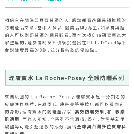
相信有在關注邱品齊醫師的人，應該都看過邱醫師推薦的
防曬產品文章，當中大多以「醫美品牌」為主，如果有興趣
的人可以到邱醫師的網頁觀看。而本次找Cha研究室為大
家整理的，是參考網友評價後挑選出在PTT、DCard等平
台討論度最高的3款，並分析各款的優缺點。
理膚寶水 La Roche-Posay 全護防曬系列
來自法國的 La Roche-Posay 理膚寶水是十分知名的
皮膚護理品牌，在屈臣氏、康是美等藥妝店都可以看到它
的身影，理膚寶水的防曬產品以「
高效防曬效果
」和「
敏感
肌適用
」而為人所知，全系列不含酒精、香料、對羥基苯甲
酸酯等可能引起過敏的成分，獲得
全球與台灣多位皮膚科
醫師推薦
。