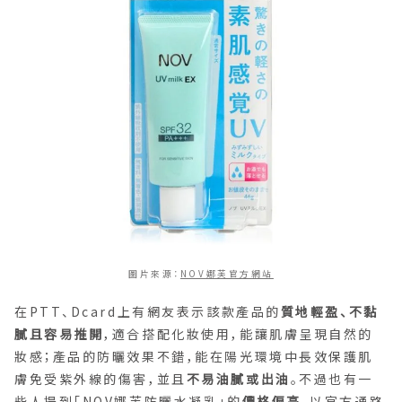
圖片來源：
NOV娜芙官方網站
在PTT、Dcard上有網友表示該款產品的
質地輕盈、不黏
膩且容易推開
，適合搭配化妝使用，能讓肌膚呈現自然的
妝感；產品的防曬效果不錯，能在陽光環境中長效保護肌
膚免受紫外線的傷害，並且
不易油膩或出油
。不過也有一
些人提到「NOV娜芙防曬水凝乳」的
價格偏高
，以官方通路