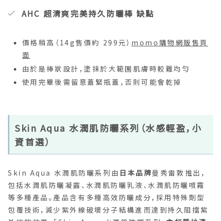
AHC 超清爽完美持久防曬棒 缺點
價格稍高（14g售價約 299元）
momo購物網販售頁
面
由於是棒狀設計，塗抹於大範圍肌膚時較難均勻
使用完畢後需留意蓋緊瓶蓋，否則可能會乾掉
Skin Aqua 水潤肌防曬系列（水感輕盈，小
資首選）
Skin Aqua 水潤肌防曬系列由
日本品牌
曼秀雷敦推出，
包括水潤肌防曬凝露、水潤肌防曬乳液、水潤肌防曬噴霧
等多種產品。產品含有多種高效防曬成分，採用特殊劑型
包覆技術，減少紫外線破壞分子結構進而達到持久阻擋紫