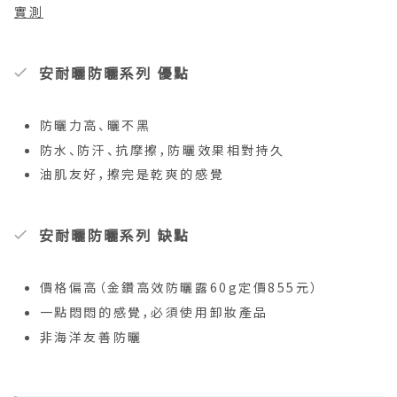
實測
安耐曬防曬系列 優點
防曬力高、曬不黑
防水、防汗、抗摩擦，防曬效果相對持久
油肌友好，擦完是乾爽的感覺
安耐曬防曬系列 缺點
價格偏高（金鑽高效防曬露60g定價855元）
一點悶悶的感覺，必須使用卸妝產品
非海洋友善防曬