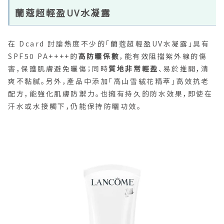
蘭蔻超輕盈UV水凝露
在 Dcard 討論熱度不少的「蘭蔻超輕盈UV水凝露」具有
SPF50 PA++++的
高防曬係數
，能有效阻擋紫外線的傷
害，保護肌膚避免曬傷；同時
質地非常輕盈
、易於推開，清
爽不黏膩。另外，產品中添加「高山雪絨花精萃」高效抗老
配方，能強化肌膚防禦力。也擁有持久的防水效果，即使在
汗水或水接觸下，仍能保持防曬功效。