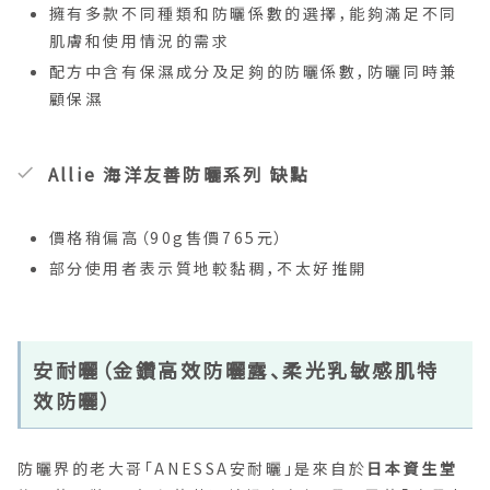
擁有多款不同種類和防曬係數的選擇，能夠滿足不同
肌膚和使用情況的需求
配方中含有保濕成分及足夠的防曬係數，防曬同時兼
顧保濕
Allie 海洋友善防曬系列 缺點
價格稍偏高（90g售價765元）
部分使用者表示質地較黏稠，不太好推開
安耐曬（金鑽高效防曬露、柔光乳敏感肌特
效防曬）
防曬界的老大哥「ANESSA安耐曬」是來自於
日本資生堂