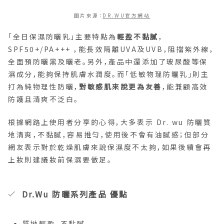
圖片來源：
DR.WU官方網站
「全日保濕防曬乳」主要特點為
輕盈不黏膩
，
SPF50+/PA+++ ，能長效隔離UVA及UVB，阻擋紫外線，
全面預防曬黑及曬老。另外，產品中還添加了玻尿酸等保
濕成分，能夠保持肌膚水潤度。而「低敏物理防曬乳」則主
打為純物理性防曬，
對敏感肌來說更為友善
，能兼顧高效
防護且清爽不泛白。
根據網路上使用者分享的心得，大多表示 Dr. wu 防曬質
地清爽，不黏膩，容易推勻，使用後不會有油膩感；但部分
網友表示對於乾燥肌膚來說保濕度不太夠，如果後續會再
上妝則建議妝前保濕要做足。
Dr.Wu 防曬系列產品 優點
質地輕盈，不黏膩