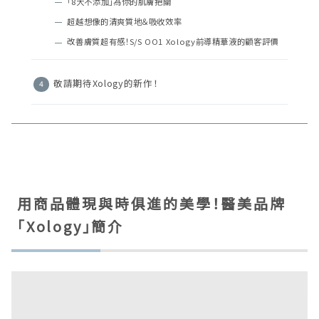
「8大不添加」為你的肌膚把關
超越想像的清爽質地＆吸收效率
改善膚質超有感！S/S OO1 Xology前導精華液的顧客評價
敬請期待Xology的新作！
用商品體現與時俱進的美學！醫美品牌
「Xology」簡介