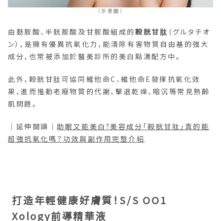
（示意圖）
由麩胺酸、半胱胺酸及甘胺酸組成的
穀胱甘肽
（グルタチオ
ン），是擁有優異抗氧化力，能清除有害物質自由基的強大
成分，也常被添加於醫美診所的美白點滴配方中。
此外，穀胱甘肽可協同維他命C、維他命E發揮抗氧化效
果，進而推動老廢物質的代謝，擊退乾燥、暗沉等常見熟齡
肌問題。
｜延伸閱讀｜
助眠又能美白?美容成分「穀胱甘肽」真的能
超強抗氧化嗎？功效與副作用完整介紹
打造年輕健康好膚質！S/S OO1
Xology前導精華液