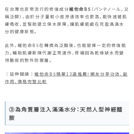
在台灣也非常流行的修復成分
維他命B5
（パンテノール，又
稱泛醇），由於分子量較小故滲透效率也更高，能快速被肌
膚吸收，並幫助建立保水屏障，讓肌膚能處在充盈滿滿水
分的健康狀態。
此外，維他命B5在轉換為泛酸後，也能發揮一定的修復能
力，輔助肌膚新陳代謝正常運作，修補因為乾燥缺水而變
得脆弱的對外防禦層。
｜延伸閱讀｜
維他命B5精華13選推薦！網友分享功效、副
作用、價格完整比較
③為角質層注入滿滿水分：天然人型神經醯
胺