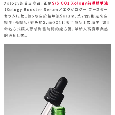
Xology的首支商品，正是
S/S OO1 Xology前導精華液
（Xology Booster Serum／エクソロジー ブースター
セラム）
。第1個S取自於精華液
S
erum，第2個S則是來自
醫生（孫醫師）姓氏的S，而OO1代表了商品上市順序。如此
命名方式讓人聯想到醫院開的處方箋，帶給人高度專業感
的深刻印象。