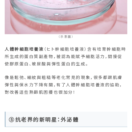
（示意圖）
人體幹細胞培養液
（ヒト幹細胞培養液）含有培育幹細胞時
所生成的蛋白質副產物，被認為能賦予細胞活力，間接促
使膠原蛋白、玻尿酸與彈性蛋白的生成。
像是鬆弛、細紋與粗糙等老化常見的現象，很多都跟肌膚
彈性與保水力下降有關，有了人體幹細胞培養液的協助，
對改善這些熟齡肌困擾也很加分！
⑤抗老界的新明星：外泌體