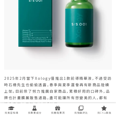
2025年2月當下Xology僅推出1款前導精華液，不過受訪
時石橋先生也偷偷透露，春季與夏季還會再有新商品陸續
上架。目前除了努力推廣自家商品，累積好用的口碑外，品
牌也計畫擴展販售通路，盡可能讓所有想變美的人，都有
機會實現自己理想中的「美學」！
找美容知識
找專業成分
找開箱實測
找殘酷評比
找Cha與我