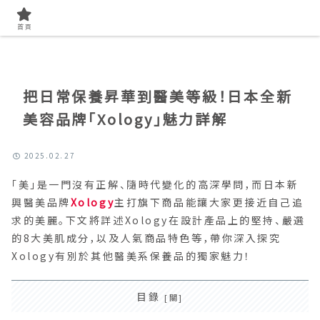
首頁
特別企劃
首頁
把日常保養昇華到醫美等級！日本全新
美容品牌「Xology」魅力詳解
2025.02.27
「美」是一門沒有正解、隨時代變化的高深學問，而日本新
興醫美品牌
Xology
主打旗下商品能讓大家更接近自己追
求的美麗。下文將詳述Xology在設計產品上的堅持、嚴選
的8大美肌成分，以及人氣商品特色等，帶你深入探究
Xology有別於其他醫美系保養品的獨家魅力！
目錄