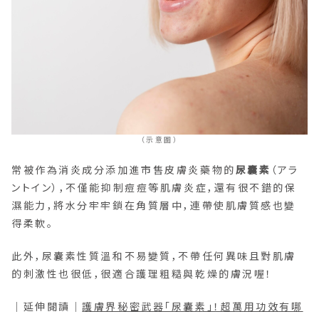
（示意圖）
常被作為消炎成分添加進市售皮膚炎藥物的
尿囊素
（アラ
ントイン），不僅能抑制痘痘等肌膚炎症，還有很不錯的保
濕能力，將水分牢牢鎖在角質層中，連帶使肌膚質感也變
得柔軟。
此外，尿囊素性質溫和不易變質，不帶任何異味且對肌膚
的刺激性也很低，很適合護理粗糙與乾燥的膚況喔！
｜延伸閱讀｜
護膚界秘密武器「尿囊素」！超萬用功效有哪