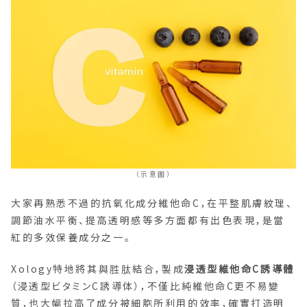
（示意圖）
大家再熟悉不過的抗氧化成分維他命C，在平整肌膚紋理、
調節油水平衡、提高透明感等多方面都有出色表現，是當
紅的多效保養成分之一。
Xology特地將其與胜肽結合，製成
浸透型維他命C誘導體
（浸透型ビタミンC誘導体），不僅比純維他命C更不易變
質，也大幅拉高了成分被細胞所利用的效率，確實打造明