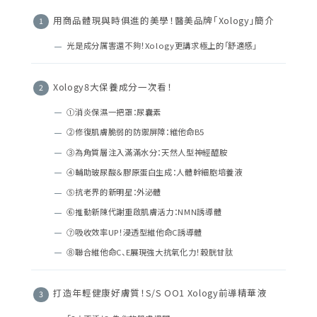
用商品體現與時俱進的美學！醫美品牌「Xology」簡介
光是成分厲害還不夠！Xology更講求極上的「舒適感」
Xology8大保養成分一次看！
①消炎保濕一把罩：尿囊素
②修復肌膚脆弱的防禦屏障：維他命B5
③為角質層注入滿滿水分：天然人型神經醯胺
④輔助玻尿酸＆膠原蛋白生成：人體幹細胞培養液
⑤抗老界的新明星：外泌體
⑥推動新陳代謝重啟肌膚活力：NMN誘導體
⑦吸收效率UP！浸透型維他命C誘導體
⑧聯合維他命C、E展現強大抗氧化力！穀胱甘肽
打造年輕健康好膚質！S/S OO1 Xology前導精華液