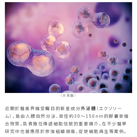
（示意圖）
近期於醫美界備受矚目的新星成分
外泌體
（エクソソー
ム），是由人體自然分泌、直徑約30〜150nm的膠囊狀複
合物質，負責擔任傳遞細胞信號的重要媒介，在不少醫學
研究中也被應用於修復組織損傷，促使細胞再生等案例。