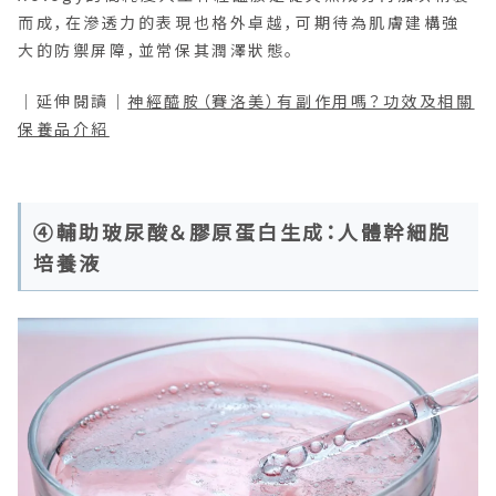
而成，在滲透力的表現也格外卓越，可期待為肌膚建構強
大的防禦屏障，並常保其潤澤狀態。
｜延伸閱讀｜
神經醯胺（賽洛美）有副作用嗎？功效及相關
保養品介紹
④輔助玻尿酸＆膠原蛋白生成：人體幹細胞
培養液