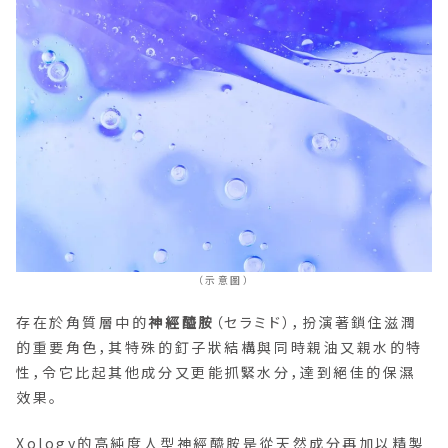
（示意圖）
存在於角質層中的
神經醯胺
（セラミド），扮演著鎖住滋潤
的重要角色，其特殊的釘子狀結構與同時親油又親水的特
性，令它比起其他成分又更能抓緊水分，達到絕佳的保濕
效果。
Xology的高純度人型神經醯胺是從天然成分再加以精製