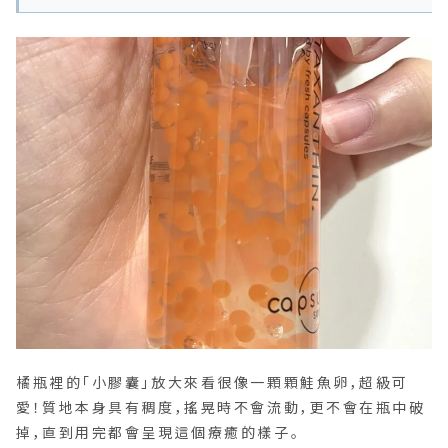
橘瓶裡的「小膠囊」放大來看很像一顆顆鮭魚卵，超級可
愛！質地本身具有稠度，搖晃時不會流動，更不會在瓶中破
掉，直到用完都會呈現這個療癒的樣子。