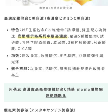
圖源自/珂蓓思台灣官網
高濃度維他命C美容液（高濃度ビタミンC美容液）
特色：
以「生維他命C×維他命C誘導體」雙重配方為特
速，
官網標示為系列中最高濃度
，嚴選5種維他命C誘
導體，同時含膠原蛋白、玻尿酸、3種神經醯胺、菸鹼醯
胺、CICA等
功效：
速攻提亮、改善暗沉、毛孔問題，並兼顧彈性與
光澤
適合族群：
以提亮、抗暗沉、想要快速看見膚色改善者
為主
珂蓓思 高濃度晶亮修復維他命C精華 momo購物網
連結請點此
蝦紅素美容液（アスタキサンチン美容液）