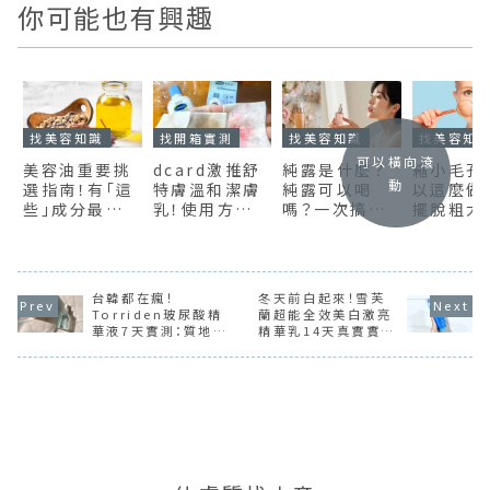
你可能也有興趣
找美容知識
找開箱實測
找美容知識
找美容知
可以橫向滾
美容油重要挑
dcard激推舒
純露是什麼？
縮小毛孔
動
選指南！有「這
特膚溫和潔膚
純露可以喝
以這麼做
些」成分最好、
乳！使用方法、
嗎？一次搞懂
擺脫粗大
網友狂推商品
成分與卸妝實
純露功效、用
孔、擁抱
6選
測完整分享
法與精油差別
嫩肌
台韓都在瘋！
冬天前白起來！雪芙
Torriden玻尿酸精
蘭超能全效美白激亮
華液7天實測：質地、
精華乳14天真實實
效果、真實使用感一
測，真的有效嗎？會不
次看
會長毛？！