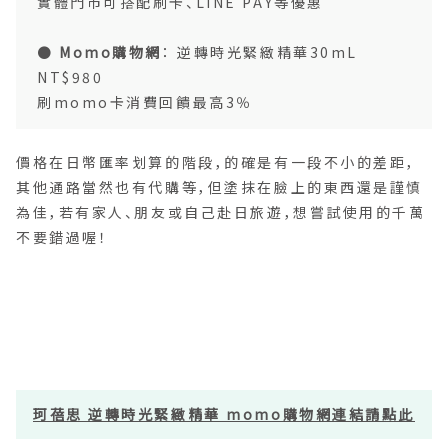
實體門市可搭配刷卡、LINE PAY等優惠
●
Momo購物網
： 逆轉時光緊緻精華30mL
NT$980
刷momo卡消費回饋最高3％
價格在日幣匯率划算的階段，的確是有一段不小的差距，
其他通路當然也有代購等，但塗抹在臉上的東西還是謹慎
為佳，若有家人、朋友或自己赴日旅遊，想嘗試使用的千萬
不要錯過喔！
珂蓓思 逆轉時光緊緻精華 momo購物網連結請點此