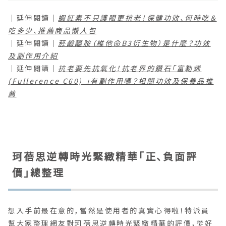
｜延伸閱讀｜
蝦紅素不只護眼更抗老！保健功效、何時吃＆
吃多少、推薦商品懶人包
｜延伸閱讀｜
菸鹼醯胺（維他命B3衍生物）是什麼？功效
及副作用介紹
｜延伸閱讀｜
抗老要先抗氧化！抗老界的鑽石「富勒烯
(Fullerence C60) 」有副作用嗎？相關功效及保養品推
薦
珂蓓思逆轉時光緊緻精華「正、負面評
價」總整理
想入手前最在意的，當然是使用者的真實心得啦！特派員
幫大家整理網友對珂蓓思逆轉時光緊緻精華的評價，從好