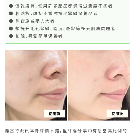
● 偏乾膚質，使用許多產品都覺得滋潤度不夠者
● 輕熟族，想初步嘗試抗老緊緻保養品者
● 熬夜族或壓力大者
● 想提升毛孔緊緻、暗沉、斑點等多元肌膚問題者
● 忙碌、喜愛簡單保養者
雖然特派員本身評價不錯，但評論分享中有想當高比例的