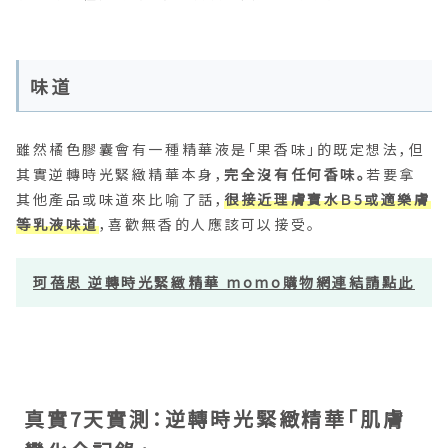
味道
雖然橘色膠囊會有一種精華液是「果香味」的既定想法，但
其實逆轉時光緊緻精華本身，
完全沒有任何香味。
若要拿
其他產品或味道來比喻了話，
很接近理膚寶水Ｂ5或適樂膚
等乳液味道
，喜歡無香的人應該可以接受。
珂蓓思 逆轉時光緊緻精華 momo購物網連結請點此
真實7天實測：逆轉時光緊緻精華「肌膚