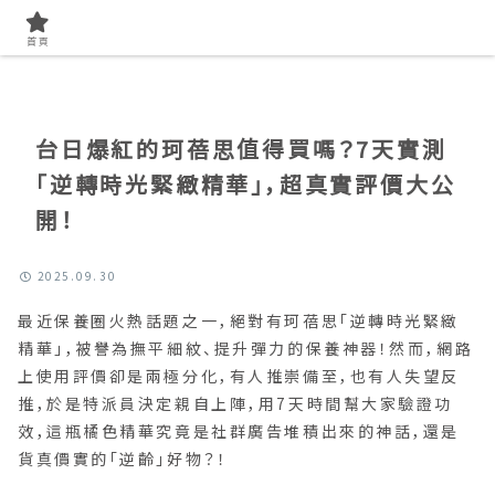
首頁
找開箱實測
首頁
台日爆紅的珂蓓思值得買嗎？7天實測
「逆轉時光緊緻精華」，超真實評價大公
開！
2025.09.30
最近保養圈火熱話題之一，絕對有珂蓓思「逆轉時光緊緻
精華」，被譽為撫平細紋、提升彈力的保養神器！然而，網路
上使用評價卻是兩極分化，有人推崇備至，也有人失望反
推，於是特派員決定親自上陣，用7天時間幫大家驗證功
效，這瓶橘色精華究竟是社群廣告堆積出來的神話，還是
貨真價實的「逆齡」好物？！