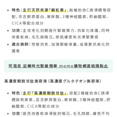
特色：
主打天然來源「蝦紅素」
，與維他命C誘導體等搭
配，亦含膠原蛋白、玻尿酸、3種神經醯胺、菸鹼醯胺、
CICA等配合成分
功效：
主攻老化初期提升緊緻彈力、抗氧化保護，同時
改善乾燥、毛孔與暗沉，使肌膚更有光澤緊實感
適合族群：
想做抗老、加強緊緻保養，或需要抗氧化防
護者
珂蓓思 逆轉時光緊緻精華 momo購物網連結請點此
高濃度穀胱甘肽美容液（高濃度グルタチオン美容液）
特色：
主打「高濃度穀胱甘肽」
，搭配2種維他命C誘導
體與熊果素，並含膠原蛋白、玻尿酸、3種神經醯胺、菸
鹼醯胺、CICA等配合成分
功效：
提亮改善乾燥導致的暗沉、毛孔問題、膚色不均