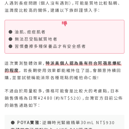
人遇到長痘問題（個人沒有遇到），可能是質地比較黏稠、
滋潤度比較高的關係，建議以下族群謹慎入手：
● 油肌、痘痘肌者
● 無法忍受黏膩質地者
● 習慣疊擦多種保養品才有安全感者
這次實測整體效果，
特派員個人認為是有符合珂蓓思爆紅
的程度
， 若長期使用效果都能維持住了話，會願意持續回
購，並嘗試號稱能消除各種斑點的維他命Ｃ版！
不過由於用量較多，價格可能會是比較大的考慮點，日本
銷售價格為日幣¥2480（約NT$520），台灣官方目前公佈
的銷售通路如下：
●
POYA寶雅
：逆轉時光緊緻精華30mL NT$930