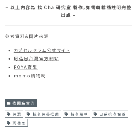
– 以上內容為 找 Cha 研究室 製作，如需轉載請註明完整
出處 –
參考資料&圖片來源
カプセルセラム公式サイト
珂蓓思台灣官方網站
POYA寶雅
momo購物網
找開箱實測
保濕
抗老保養推薦
抗老精華
日系抗老保養
珂蓓思