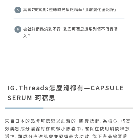
真實7天實測：逆轉時光緊緻精華「肌膚變化全記錄」
被社群網路燒到不行！到底珂蓓思這系列值不值得購
入？
IG、Threads怎麼滑都有—CAPSULE
SERUM 珂蓓思
來自日本的品牌珂蓓思以創新的「膠囊技術」為核心，將高
效美容成分濃縮封存於微小膠囊中，確保在使用瞬間釋放
活性，讓成分直達肌膚並發揮最大功效。旗下產品線涵蓋