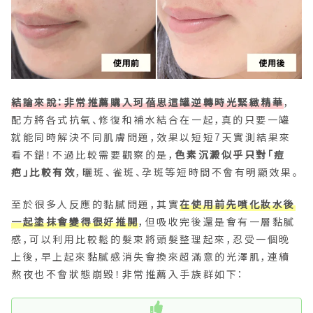
結論來說：非常推薦購入珂蓓思這罐逆轉時光緊緻精華
，
配方將各式抗氧、修復和補水結合在一起，真的只要一罐
就能同時解決不同肌膚問題，效果以短短7天實測結果來
看不錯！不過比較需要觀察的是，
色素沉澱似乎只對「痘
疤」比較有效
，曬斑、雀斑、孕斑等短時間不會有明顯效果。
至於很多人反應的黏膩問題，其實
在使用前先噴化妝水後
一起塗抹會變得很好推開
，但吸收完後還是會有一層黏膩
感，可以利用比較鬆的髮束將頭髮整理起來，忍受一個晚
上後，早上起來黏膩感消失會換來超滿意的光澤肌，連續
熬夜也不會狀態崩毀！非常推薦入手族群如下：