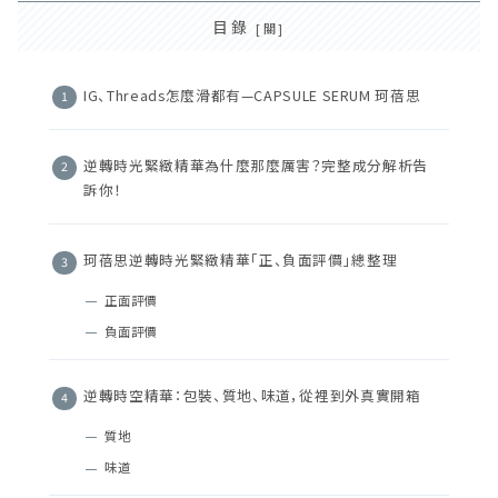
目錄
IG、Threads怎麼滑都有—CAPSULE SERUM 珂蓓思
逆轉時光緊緻精華為什麼那麼厲害？完整成分解析告
訴你！
珂蓓思逆轉時光緊緻精華「正、負面評價」總整理
正面評價
負面評價
逆轉時空精華：包裝、質地、味道，從裡到外真實開箱
質地
味道