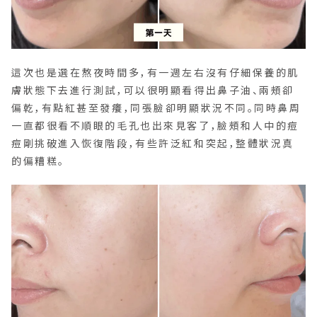
這次也是選在熬夜時間多，有一週左右沒有仔細保養的肌
膚狀態下去進行測試，可以很明顯看得出鼻子油、兩頰卻
偏乾，有點紅甚至發癢，同張臉卻明顯狀況不同。同時鼻周
一直都很看不順眼的毛孔也出來見客了，臉頰和人中的痘
痘剛挑破進入恢復階段，有些許泛紅和突起，整體狀況真
的偏糟糕。