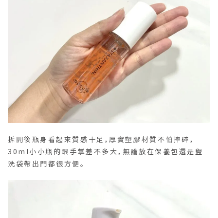
拆開後瓶身看起來質感十足，厚實塑膠材質不怕摔碎，
30ml小小瓶的跟手掌差不多大，無論放在保養包還是盥
洗袋帶出門都很方便。