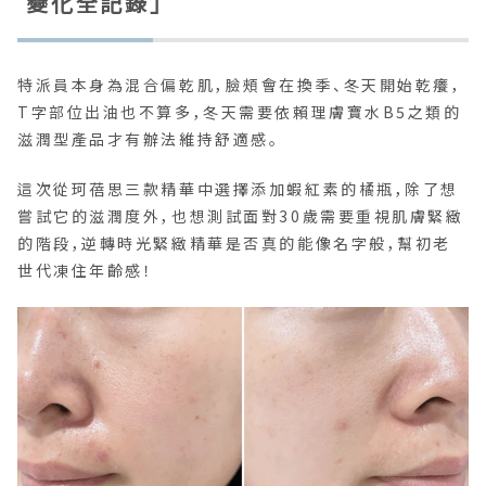
變化全記錄」
特派員本身為混合偏乾肌，臉頰會在換季、冬天開始乾癢，
T字部位出油也不算多，冬天需要依賴理膚寶水B5之類的
滋潤型產品才有辦法維持舒適感。
這次從珂蓓思三款精華中選擇添加蝦紅素的橘瓶，除了想
嘗試它的滋潤度外，也想測試面對30歲需要重視肌膚緊緻
的階段，逆轉時光緊緻精華是否真的能像名字般，幫初老
世代凍住年齡感！