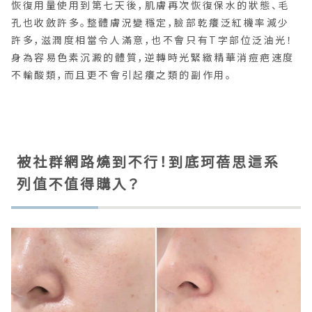
恢復用量使用到第七天後，肌膚再次恢復保水的狀態、毛
孔也收斂許多。整體膚況變穩定，臉部乾癢泛紅機率減少
許多，滋潤度相當令人滿意，也不會只有T字部位泛油光！
身為容易色素沉澱的體質，逆轉時光緊緻精華消痘疤速度
不輸酸類，而且更不會引起癢之類的副作用。
被社群網路燒到不行！到底珂蓓思這系
列值不值得購入？