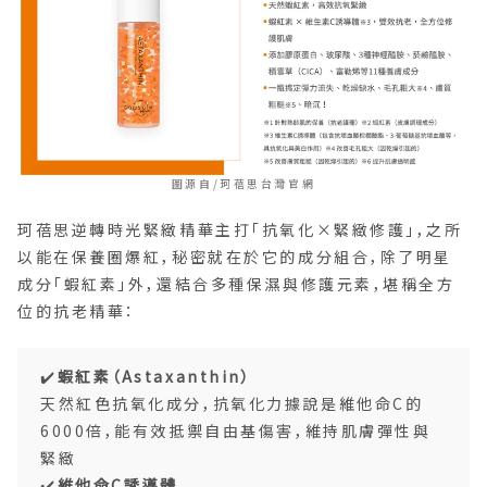
圖源自/珂蓓思台灣官網
珂蓓思逆轉時光緊緻精華主打「抗氧化×緊緻修護」，之所
以能在保養圈爆紅，秘密就在於它的成分組合，除了明星
成分「蝦紅素」外，還結合多種保濕與修護元素，堪稱全方
位的抗老精華：
✔️
蝦紅素（Astaxanthin）
天然紅色抗氧化成分，抗氧化力據說是維他命C的
6000倍，能有效抵禦自由基傷害，維持肌膚彈性與
緊緻
✔️
維他命C誘導體