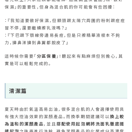
保濕」的重要性，但身為混合肌的你可能會有些困擾：
：『我知道要做好保濕，但額頭跟太陽穴周圍的粉刺跟痘痘
冒不停，還要繼續擦乳液嗎？』
：『下巴跟下顎線旁邊易長痘，但是只擦精華液根本不夠
力，擤鼻涕擤到鼻翼都脫皮了』
這時候你需要「
分區保養
」！聽起來有點麻煩但別擔心，其
實是可以輕鬆完成的。
清潔篇
夏天時由於氣溫高易出油，很多混合肌的人會選擇使用具
有強大控油效果的潔顏產品。而換季期間建議可以
換上較
為溫和的潔顏產品
，並且
搭配使用起泡網將洗面乳徹底搓
揉起泡
之後再進行洗臉，避免潔顏產品的化學成分高濃度