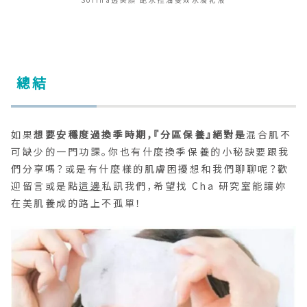
Sofina透美顏 飽水控油雙效水凝乳液
總結
如果
想要安穩度過換季時期，『分區保養』絕對是
混合肌不
可缺少的一門功課。你也有什麼換季保養的小秘訣要跟我
們分享嗎？或是有什麼樣的肌膚困擾想和我們聊聊呢？歡
迎留言或是點
這邊
私訊我們，希望找 Cha 研究室能讓妳
在美肌養成的路上不孤單！