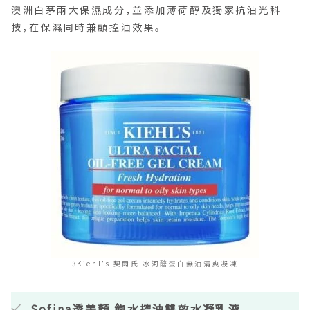
澳洲白茅兩大保濕成分，並添加薄荷醇及獨家抗油光科
技，在保濕同時兼顧控油效果。
3Kiehl’s 契爾氏 冰河醣蛋白無油清爽凝凍
Sofina透美顏 飽水控油雙效水凝乳液