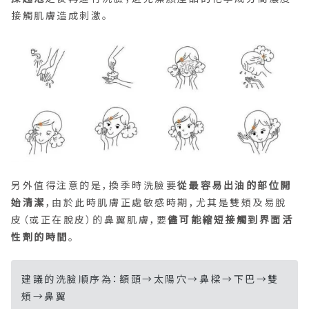
接觸肌膚造成刺激。
另外值得注意的是，換季時洗臉要
從最容易出油的部位開
始清潔
，由於此時肌膚正處敏感時期，尤其是雙頰及易脫
皮（或正在脫皮）的鼻翼肌膚，要
儘可能縮短接觸到界面活
性劑的時間
。
建議的洗臉順序為：額頭→太陽穴→鼻樑→下巴→雙
頰→鼻翼