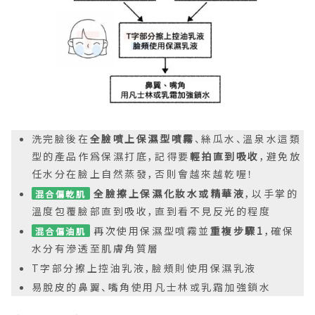
洗完臉後在
全臉噴上保濕型噴霧
、絲瓜水、溫泉水這類
型的產品作爲保濕打底，記得要
輕拍直到吸收
，避免放
任水分在臉上自然蒸發，否則會越來越乾喔！
全臉擦上保濕化妝水或精華液
，以手掌的
混合偏乾肌
溫度包覆臉部直到吸收，直到看不見反光的程度
再次使用保濕型噴霧並
重複步驟1
，確保
混合偏油肌
水分有滲透至肌膚角質層
T字部分擦上控油乳液，臉頰則使用保濕乳液
易脫皮的鼻翼、嘴角使用凡士林或乳霜加強鎖水