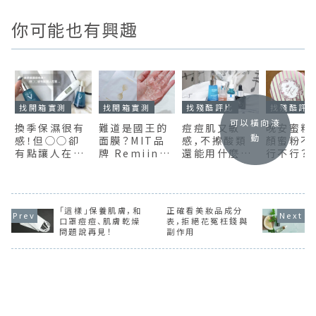
你可能也有興趣
找開箱實測
找開箱實測
找殘酷評比
找殘酷評
可以橫向滾
換季保濕很有
難道是國王的
痘痘肌又敏
晚安蜜粉
動
感！但◯◯卻
面膜？MIT品
感，不擦酸類
顏蜜粉不
有點讓人在
牌 Remiina
還能用什麼保
行不行？
意…薇姿新品
玻尿酸極潤保
養品呢？評比
CANMAK
M89火山能量
濕凍齡膜，敷
PTT網友推薦
Club晚
激活安瓶開箱
完之後「這樣
四大「敏感肌」
過夜是否
實測
做」面膜居然
精華液！
孔
「這樣」保養肌膚，和
正確看美妝品成分
消失了！(附12
口罩痘痘、肌膚乾燥
表，拒絕花冤枉錢與
小時保濕度實
問題說再見！
副作用
測)