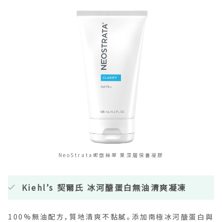
NeoStrata妮傲絲翠 果深層保養凝膠
Kiehl’s 契爾氏 冰河醣蛋白無油清爽凝凍
100%無油配方，質地清爽不黏膩。添加南極冰河醣蛋白與