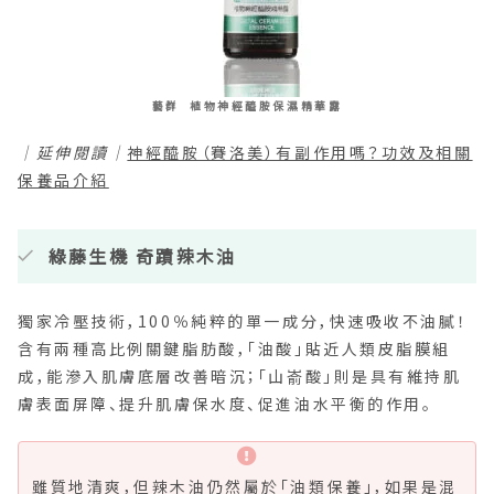
藝群 植物神經醯胺保濕精華露
｜延伸閱讀｜
神經醯胺（賽洛美）有副作用嗎？功效及相關
保養品介紹
綠藤生機 奇蹟辣木油
獨家冷壓技術，100％純粹的單一成分，快速吸收不油膩！
含有兩種高比例關鍵脂肪酸，「油酸」貼近人類皮脂膜組
成，能滲入肌膚底層改善暗沉；「山嵛酸」則是具有維持肌
膚表面屏障、提升肌膚保水度、促進油水平衡的作用。
雖質地清爽，但辣木油仍然屬於「油類保養」，如果是混