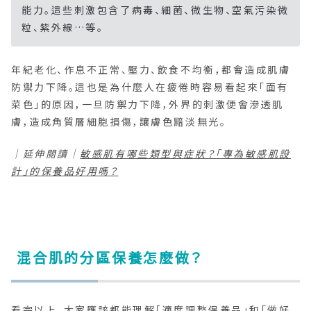
能力。這些刺激包含了病毒、細菌、微生物、空氣污染微
粒、紫外線…等。
年紀老化、作息不正常、壓力、飲食不均衡，都會造成肌膚
防禦力下降。這也是為什麼人在疲倦時容易看起來「面有
菜色」的原因，一旦防禦力下降，外界的刺激便會滲透肌
膚，造成角質層細胞損傷，讓膚色黯淡無光。
｜延伸閱讀｜
敏感肌有哪些類型與症狀？「專為敏感肌設
計」的保養品好用嗎？
混合肌的分區保養怎麼做？
看完以上，大家應該都能理解「適度調整保養品」和「做好