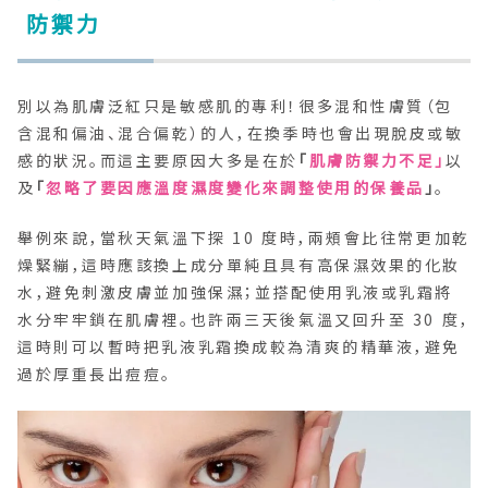
防禦力
別以為肌膚泛紅只是敏感肌的專利！很多混和性膚質（包
含混和偏油、混合偏乾）的人，在換季時也會出現脫皮或敏
感的狀況。而這主要原因大多是在於
「
肌膚防禦力不足」
以
及
「
忽略了要因應溫度濕度變化來調整使用的保養品
」
。
舉例來說，當秋天氣溫下探 10 度時，兩頰會比往常更加乾
燥緊繃，這時應該換上成分單純且具有高保濕效果的化妝
水，避免刺激皮膚並加強保濕；並搭配使用乳液或乳霜將
水分牢牢鎖在肌膚裡。也許兩三天後氣溫又回升至 30 度，
這時則可以暫時把乳液乳霜換成較為清爽的精華液，避免
過於厚重長出痘痘。