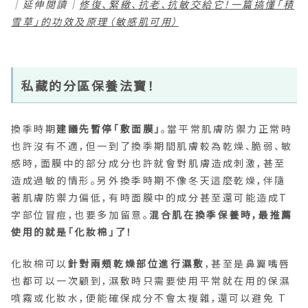
｜延伸閱讀｜
修復、緊緻、抗老、抗敏交給它！一篇搞懂「積
雪草」的功效及原理（敏感肌可用）
私藏的分區保養法寶！
換季時期
建議先暫停「敷面膜」
。當平常肌膚防禦力正常時
也許沒有不適，但一到了換季期間肌膚較為乾燥、脆弱、敏
感時，面膜中的部分成分也許就會對肌膚造成刺激，甚至
造成過敏的情形。另外換季時期不像冬天這麼乾燥，伴隨
著肌膚防禦力偏低，有時面膜中的成分甚至還可能造成T
字部位冒痘，也要多加留意。
混合肌在換季保養時，最推薦
使用的就是「化妝棉」了！
化妝棉可以
針對兩頰乾燥部位進行濕敷
，甚至是鼻翼嘴唇
也都可以一次顧到，濕敷時只需要使用平常就在用的保濕
噴霧或化妝水，便能確保成分不會太複雜，還可以避免 T