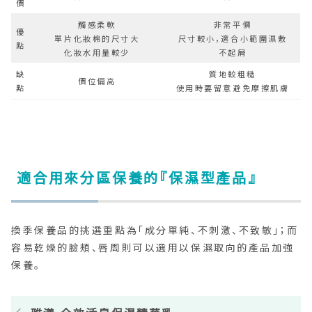
價
觸感柔軟
非常平價
優
單片化妝棉的尺寸大
尺寸較小，適合小範圍濕敷
點
化妝水用量較少
不起屑
缺
質地較粗糙
價位偏高
點
使用時要留意避免摩擦肌膚
適合用來分區保養的『保濕型產品』
換季保養品的挑選重點為「成分單純、不刺激、不致敏」；而
容易乾燥的臉頰、唇周則可以選用以保濕取向的產品加強
保養。