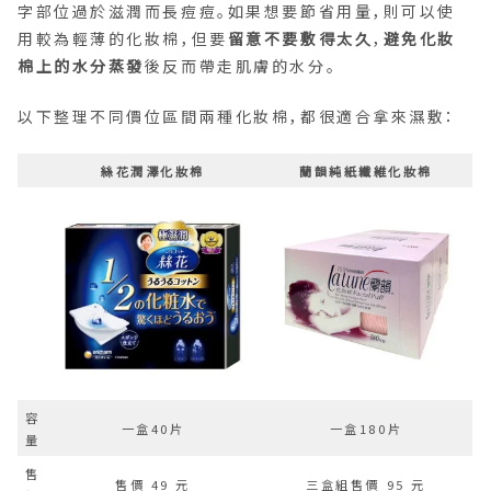
字部位過於滋潤而長痘痘。如果想要節省用量，則可以使
用較為輕薄的化妝棉，但要
留意不要敷得太久
，
避免化妝
棉上的水分蒸發
後反而帶走肌膚的水分。
以下整理不同價位區間兩種化妝棉，都很適合拿來濕敷：
絲花潤澤化妝棉
蘭韻純紙纖維化妝棉
容
一盒40片
一盒180片
量
售
售價 49 元
三盒組售價 95 元