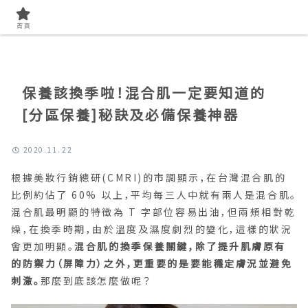
首頁
找美容知識
首頁
保養該換季啦！混合肌一定要知道的
[分區保養]秘訣及必備保養神器
2020.11.22
根據美妝行銷總研(CMRI)的市調顯示，在台灣混合肌的
比例約佔了 60% 以上，平均每三人中就有兩人是混合肌。
混合肌最明顯的特徵為 T 字部位容易出油，但兩頰相對乾
燥，在換季時期，由於溫度及濕度劇烈的變化，這樣的狀況
會更加明顯。
混合肌的換季保養關鍵，除了提升肌膚原有
的防禦力（屏障力）之外，更重要的是要能穩定膚況並避免
刺激。
那麼到底該怎麼做呢？