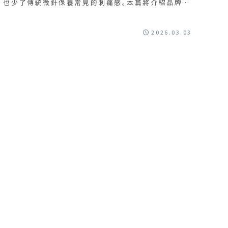
，也少了傳統微針保養常見的刺痛感。本篇將介紹品牌2
式等，就算人在台灣也可以入手喔！
2026.03.03