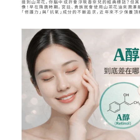
提到山茶花，你腦中或許會浮現香奈兒的經典標誌？但
像！早在隋唐時期，宮廷、貴族就會使用山茶花油來潤澤
「修護力」與「抗氧」成分的不斷追求，近年來不少保養
再次回頭挖掘這朵盛開百年的絕美秘方！