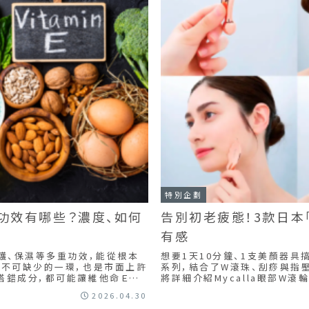
特別企劃
大功效有哪些？濃度、如何
告別初老疲態！3款日本「
有感
護、保濕等多重功效，能從根本
想要1天10分鐘、1支美顏器具
中不可缺少的一環，也是市面上許
系列，結合了W滾珠、刮痧與指
搭錯成分，都可能讓維他命Ｅ效
將詳細介紹Mycalla眼部W滾輪.
2026.04.30