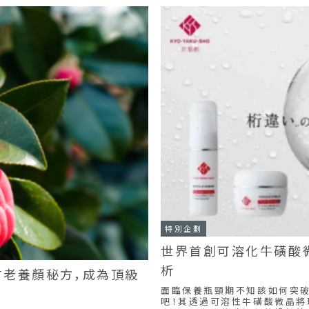
特別企劃
世界首創可溶化牛磺酸
析
古老養顏秘方，成為頂級
面臨保養瓶頸期不知該如何突破
吧！其透過可溶性牛磺酸微晶將