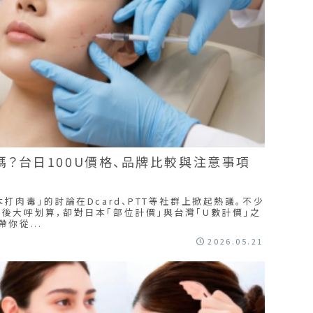
？台日100U價格、品牌比較與注意事項
打肉毒」的討論在Dcard、PTT等社群上掀起熱議。不少
後大呼划算，卻對日本「部位計價」與台灣「U數計價」之
你從...
2026.05.21