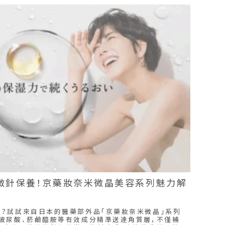
微針保養！京藥妝奈米微晶美容系列魅力解
？試試來自日本的醫藥部外品「京藥妝奈米微晶」系列
玻尿酸、菸鹼醯胺等有效成分精準送達角質層，不僅補