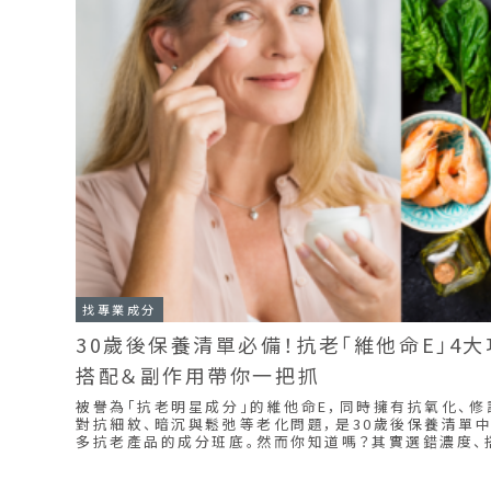
找專業成分
30歲後保養清單必備！抗老「維他命E」4
搭配＆副作用帶你一把抓
被譽為「抗老明星成分」的維他命E，同時擁有抗氧化、修
對抗細紋、暗沉與鬆弛等老化問題，是30歲後保養清單
多抗老產品的成分班底。然而你知道嗎？其實選錯濃度、
果無法發揮，甚至大打折扣造成「這些」肌膚負擔！