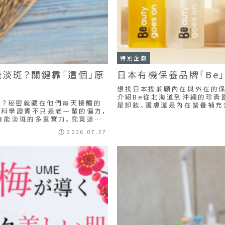
特別企劃
淡斑？關鍵靠「這個」原
日本有機保養品牌「Be
想找日本找兼顧內在與外在的保
介紹Be從北海道到沖繩的珍貴
嫩？秘密就藏在他們每天接觸的
是卸妝、護膚還是內在營養補充
今科學證實不只是老一輩的偏方，
旗下保養品，不妨從中挑選最適
有能淡斑的多重實力。究竟這流
2026.07.27