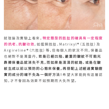
就理論及實驗上看來，
特定類型的胜肽的確具有一定程度
的抗老、抗皺功效
，如藍銅胜肽、
Matrixyl
®（五胜肽）及
Argireline®（六胜肽）等，但每個人的狀況不同，保養品
也絕對不是萬靈丹，
若是已經凹陷、嚴重的皺紋不可能光
靠擦保養品就消失不見，而如果是淺淺的紋路、或是在皺
紋生成以前以預防的心態來保養，再搭配上述經過實驗證
實的成分的確不失為一個好方法！
希望大家能夠有這層認
知，才不會因為效果不如預期而大失所望。