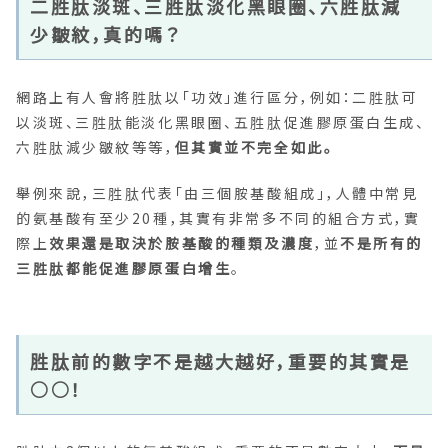
二胜肽淡斑、三胜肽淡化黑眼圈、六胜肽減
少皺紋，真的嗎？
網路上有人會將胜肽以「功效」進行區分，例如：二胜肽可
以淡斑、三胜肽能淡化黑眼圈、五胜肽促進膠原蛋白生成、
六胜肽減少皺紋等等，
但其實並不完全如此。
舉例來說，三胜肽代表「由三個胺基酸組成」，人體中常見
的氨基酸有至少20種，其實有非常多不同的組合方式，實
際上
效果還是取決於胺基酸的種類及濃度
，並
不是所有的
三胜肽都能促進膠原蛋白增生
。
胜肽前的數字不是越大越好，重要的其實是
○○！