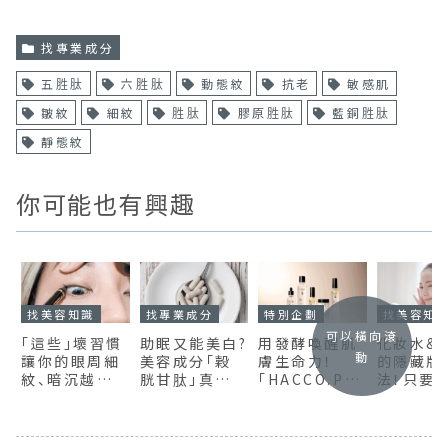
找專業成分
五胜肽
六胜肽
動態紋
抗老
敏感肌
皺紋
細紋
胜肽
膠原胜肽
藍銅胜肽
靜態紋
你可能也有興趣
找美容知識
找專業成分
特別企劃
找美容知
可以橫向滾
「這些」壞習慣
助眠又能美白?
用發酵喚醒肌
化妝水&
動
讓你的眼周細
美容成分「穀
膚生命力！
的隱藏版
紋、暗沉越來
胱甘肽」真的
「HACCO.PA
法！只要
越嚴重！眼周
能超強抗氧化
NDA」5款熱門
做」效果
緊緻保養秘訣
嗎？功效與副
保養全介紹
媲美精華
（含眼周按摩
作用完整介紹