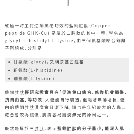
紅極一時主打逆齡抗老功效的藍銅胜肽(Copper
peptide GHK-Cu) 是屬於三胜肽的其中一種，學名為
glycyl-L-histidyl-L-lysine，由三個氨基酸結合銅離
子所組成，分別是：
甘氨酸(glycy)，又稱胺基乙醯基
組氨酸(L-histidine)
離氨酸(L-lysine)
藍銅胜肽
經研究證實具有「促進傷口癒合、修復肌膚損傷、
抗自由基」等功效
，人體能自行製造，但隨著年齡增長，體
內的藍銅胜肽濃度會日漸下降，這也是年紀較大的人傷口
癒合會較為緩慢、肌膚容易黯淡無光的原因之一。
既然是屬於三胜肽，表示
藍銅胜肽的分子量小，能深入肌