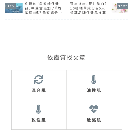
教學）
你擦的「角鯊烯保養
茶樹抗痘、薏仁美白？
品」中其實是加了『角
10種植萃成分＆5大
鯊烷』嗎？角鯊成分的
植萃品牌保養品推薦
功效及副作用介紹
依膚質找文章
混合肌
油性肌
乾性肌
敏感肌