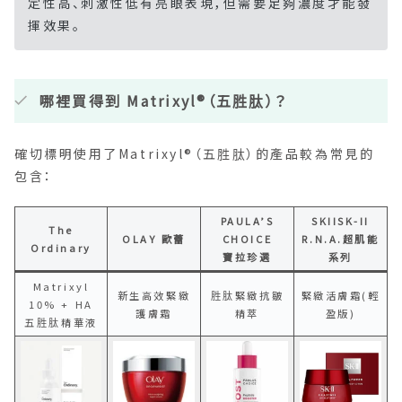
定性高、刺激性低有亮眼表現，但需要足夠濃度才能發
揮效果。
哪裡買得到
Matrixyl
®（五胜肽）？
確切標明使用了
Matrixyl
®（五胜肽）的產品較為常見的
包含：
PAULA’S
SKIISK-II
The
OLAY 歐蕾
CHOICE
R.N.A.超肌能
Ordinary
寶拉珍選
系列
Matrixyl
新生高效緊緻
胜肽緊緻抗皺
緊緻活膚霜(輕
10% + HA
護膚霜
精萃
盈版)
五胜肽精華液