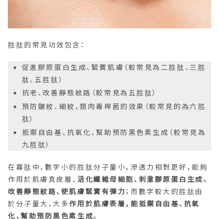
胜肽的常見功效包含：
促進膠原蛋白生成、緊實肌膚（較常見為二胜肽、三胜
肽、五胜肽）
抗老、改善靜態紋路（較常見為五胜肽）
預防皺紋、細紋，類肉毒桿菌的效果（較常見的為六胜
肽）
抵禦自由基、抗氧化、幫助預防黑色素生成（較常見為
九胜肽）
在寡肽中，數字小的胜肽分子量小，滲透力相對更好，能夠
作用於肌膚真皮層，
活化纖維母細胞、刺激膠原蛋白生成、
改善靜態紋路、使肌膚緊實有彈力
；而數字較大的胜肽由
於分子量大，大多
作用於肌膚表層，能抵禦自由基、抗氧
化、幫助預防黑色素生成
。