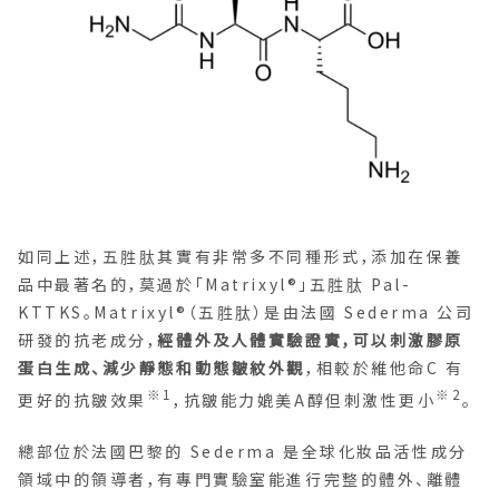
如同上述，五胜肽其實有非常多不同種形式，添加在保養
品中最著名的，莫過於「Matrixyl
®」五胜肽 Pal-
KTTKS。Matrixyl
®（五胜肽）是由法國 Sederma 公司
研發的抗老成分，
經體外及人體實驗證實，可以刺激膠原
蛋白生成、減少靜態和動態皺紋外觀
，相較於維他命C 有
※1
※2
更好的抗皺效果
，抗皺能力媲美A醇但刺激性更小
。
總部位於法國巴黎的 Sederma 是全球化妝品活性成分
領域中的領導者，有專門實驗室能進行完整的體外、離體