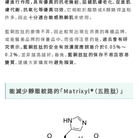
膚進行作用，具有優異的抗老撫紋、延緩肌膚老化、促進肌
膚代謝、抗氧化等優異功效
，它相較於酸類或A醇顯得溫和
許多，因此
十分適合敏感熟齡肌
來使用。
藍銅胜肽的要價不菲，因此較常出現在昂貴的專櫃品牌、
或是醫美品牌的保養品中。而值得注意的是，
過去曾有研
究表示，藍銅胜肽的安全有效濃度應該是介於0.05%～
0.2%
，並非越高越好。最後，
藍銅胜肽的保存不易且容易
變質
，建議大家購買時
避免囤貨
。
能減少靜態紋路的「Matrixyl®（五胜肽）」