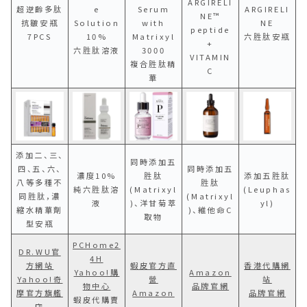
ARGIRELI
超逆齡多肽
e
Serum
ARGIRELI
NE™
抗皺安瓶
Solution
with
NE
peptide
7PCS
10%
Matrixyl
六胜肽安瓶
+
六胜肽溶液
3000
VITAMIN
複合胜肽精
C
華
添加二、三、
同時添加五
四、五、六、
同時添加五
濃度10%
胜肽
添加五胜肽
八等多種不
胜肽
純六胜肽溶
(
Matrixyl
(Leuphas
同胜肽，濃
(Matrixyl
液
)、洋甘菊萃
yl)
縮水精華劑
)、維他命C
取物
型安瓶
PCHome2
DR.WU官
4H
方網站
蝦皮官方直
香港代購網
Yahoo!購
Amazon
Yahoo!奇
營
站
物中心
品牌官網
摩官方旗艦
Amazon
品牌官網
蝦皮代購賣
店