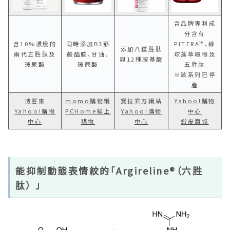
含品牌專利成
分含有
含10%濃度的
同時添加B3菸
PITERA™、綠
添加八種胜肽
兩代五胜肽及
鹼醯胺、甘油、
球藻萃取物及
與12種胺基酸
玻尿酸
玻尿酸
五胜肽
※該系列已停
產
博客來
momo購物網
寶拉官方網站
Yahoo!購物
Yahoo!購物
PCHome線上
Yahoo!購物
中心
中心
購物
中心
蝦皮商城
能抑制動態表情紋的「Argireline®（六胜
肽） 」