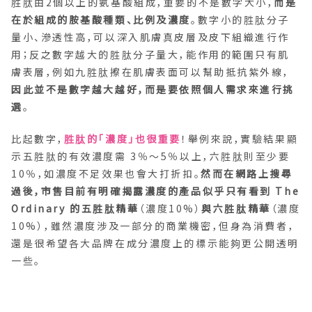
胜肽由2個以上的氨基酸組成，重要的不是數字大小，
而是
在於組成的胺基酸種類、比例及濃度
。數字小的胜肽分子
量小、滲透性高，可以深入肌膚真皮層及皮下組織進行作
用；反之數字越大的胜肽分子量大，能作用的範圍只有肌
膚表層，例如九胜肽擦在肌膚表面可以幫助抵抗紫外線，
因此並不是數字越大越好，而是要依照個人需求來進行挑
選
。
比起數字，
胜肽的「濃度」也很重要
！舉例來說，實驗結果顯
示五胜肽的有效濃度需 3％～5％以上，六胜肽則至少要
10％，如濃度不足效果也會大打折扣。
然而在網路上搜尋
過後，市售目前有明確揭露濃度的產品似乎只有看到 The
Ordinary 的五胜肽精華
（濃度10%）
與六胜肽精華
（濃度
10%），雖然濃度涉及一部分的商業機密，但身為消費者，
還是很希望各大品牌在成分濃度上的標示能夠更公開透明
一些。