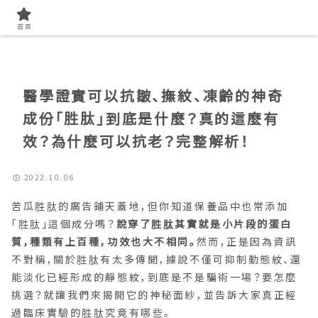
首頁
找專業成分
首頁
醫學證實可以抗皺、撫紋、凍齡的神奇
成份「胜肽」到底是什麼？真的這麼有
效？為什麼可以抗老？完整解析！
2022.10.06
苦瓜胜肽的廣告鋪天蓋地，但你知道保養品中也常添加
「胜肽」這個成分嗎？
說穿了胜肽其實就是小片段的蛋白
質，種類有上百種，功效也大不相同。
然而，正是因為資訊
不對稱，關於胜肽有太多傳聞，據說不僅可抑制動態紋、還
能淡化已經形成的靜態紋，到底是不是騙術一場？要怎麼
挑選？就讓我們來揭開它的神秘面紗，並告訴大家真正經
過臨床實驗的胜肽究竟有哪些。