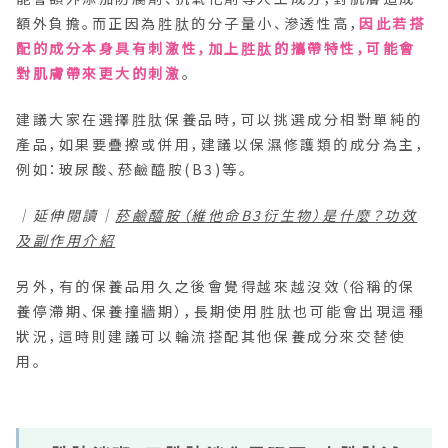
額外負擔。而正因為胜肽的分子量小、滲透性高，
因此若搭
配的成分本身具有刺激性，加上胜肽的攜帶特性，可能會
對肌膚帶來更大的刺激
。
建議大家在選擇胜肽保養品時，可以挑選成分相對單純的
產品，如果要疊擦或併用，建議以保濕修護類的成分為主，
例如：玻尿酸、菸鹼醯胺(B3)等。
｜延伸閱讀｜
菸鹼醯胺（維他命B3衍生物）是什麼？功效
及副作用介紹
另外，有的保養品用久之後會覺得越來越沒效（俗稱的保
養停滯期、保養撞牆期），長期使用胜肽也可能會出現這種
狀況，這時則建議可以輪流搭配其他保養成分來交替使
用。