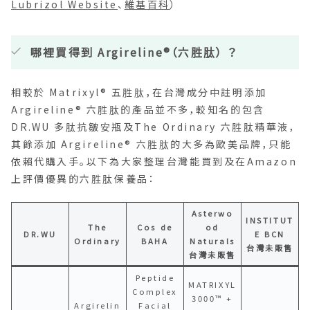
Lubrizol Website
、
維基百科
）
哪裡買得到
Argireline®（六胜肽） ？
相較於
Matrixyl
® 五胜肽，在台灣成分中註明添加
Argireline® 六胜肽的產品並不多，較知名的包含
DR.WU 多肽抗皺安瓶及The Ordinary 六胜肽精華液，
其餘添加
Argireline® 六胜肽的大多為歐美品牌，只能
依賴代購入手。以下為大家整理台灣能買到及在Amazon
上評價優異的六胜肽保養品：
Asterwo
INSTITUT
The
Cos de
od
DR.WU
E BCN
Ordinary
BAHA
Naturals
台灣未販售
台灣未販售
Peptide
MATRIXYL
Complex
3000™ +
Argirelin
Facial