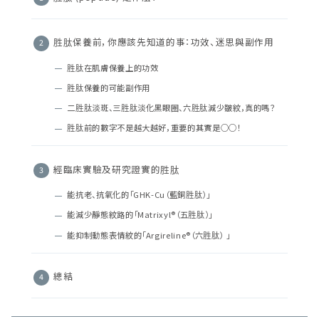
胜肽保養前，你應該先知道的事：功效、迷思與副作用
胜肽在肌膚保養上的功效
胜肽保養的可能副作用
二胜肽淡斑、三胜肽淡化黑眼圈、六胜肽減少皺紋，真的嗎？
胜肽前的數字不是越大越好，重要的其實是○○！
經臨床實驗及研究證實的胜肽
能抗老、抗氧化的「GHK-Cu（藍銅胜肽）」
能減少靜態紋路的「Matrixyl®（五胜肽）」
能抑制動態表情紋的「Argireline®（六胜肽） 」
總結