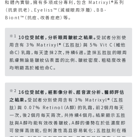
和體內實驗，擁有多項成分專利，包含 Matrixyl
®系列
（抗衰抗老）、Eyeliss™（減緩眼周浮腫）、BB-
Biont™（抗痘、改善痘疤）等。
※1
10位受試者，分析眼周皺紋之結果。
受試者分別使
用含有 3% Matrixyl
®（五胜肽）與 5% Vit C（維他
命C）乳霜，每天塗抹2次，持續6週。塗抹五胜肽的眼周
肌膚無論是皺紋佔表面的比例、皺紋密度、粗糙度改善
均明顯高於維他命C。
※2
16位受試者，經影像分析、超音波分析、醫師評估
之結果。
受試者分別使用含有 3%
Matrixyl
®（五胜
肽）與 0.07% Retinol（A醇）的乳霜，前2個月每天
一次，後2個月每天兩次，共持續4個月。結果顯示五胜
肽與A醇均能有效改善皺紋，A醇的優勢在於低濃度即
可發揮高效能，但刺激性高且容易氧化；五胜肽則在穩